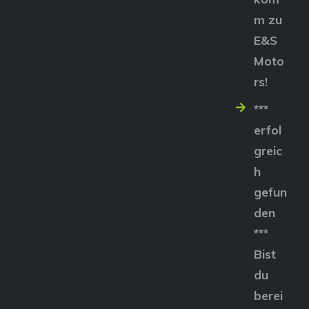
m zu
E&S
Moto
rs!
***
erfol
greic
h
gefun
den
***
Bist
du
berei