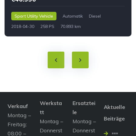
Sport Utility Vehicle
Automatik
Diesel
2018-04-30
258 PS
70.893 km
Werksta
Ersatztei
Verkauf
Aktuelle
tt
le
Montag –
Beiträge
Montag –
Montag –
Freitag:
Donnerst
Donnerst
08:00 –
***