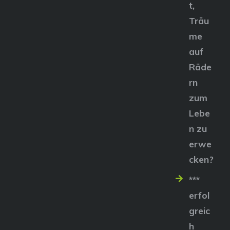
t,
Träu
me
auf
Räde
rn
zum
Lebe
n zu
erwe
cken?
***
erfol
greic
h