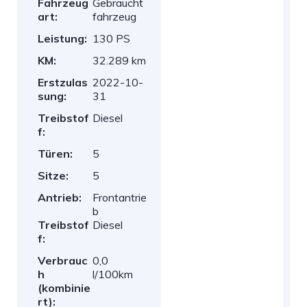
Fahrzeug
Gebraucht
art:
fahrzeug
Leistung:
130 PS
KM:
32.289 km
Erstzulas
2022-10-
sung:
31
Treibstof
Diesel
f:
Türen:
5
Sitze:
5
Antrieb:
Frontantrie
b
Treibstof
Diesel
f:
Verbrauc
0,0
h
l/100km
(kombinie
rt):