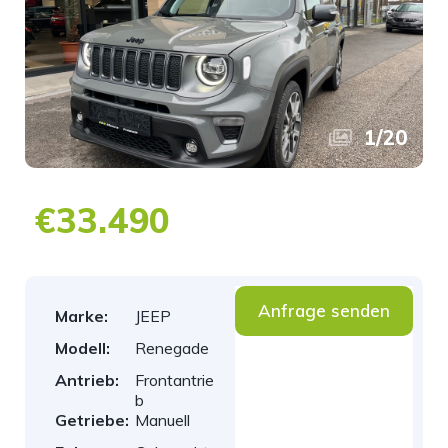
1
/
20
€33.490
Anfrage senden
Marke:
JEEP
Modell:
Renegade
Antrieb:
Frontantrie
b
Getriebe:
Manuell