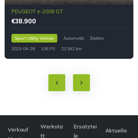
PEUGEOT e-2008 GT
€38.900
Sport Utility Vehicle
Automatik
Elektro
2023-04-28
136 PS
23.342 km
Werksta
Ersatztei
Verkauf
Aktuelle
tt
le