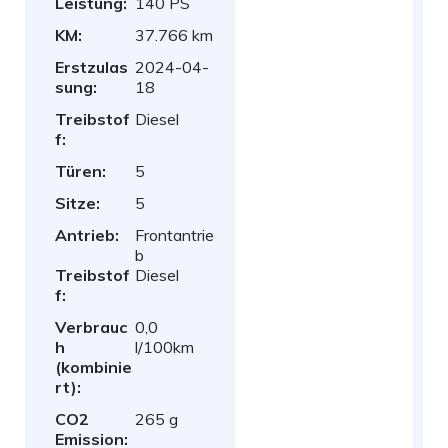
Leistung:
140 PS
KM:
37.766 km
Erstzulas
2024-04-
sung:
18
Treibstof
Diesel
f:
Türen:
5
Sitze:
5
Antrieb:
Frontantrie
b
Treibstof
Diesel
f:
Verbrauc
0,0
h
l/100km
(kombinie
rt):
CO2
265 g
Emission: