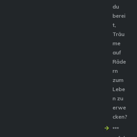
du
berei
t,
Träu
me
auf
Räde
rn
zum
Lebe
n zu
erwe
cken?
***