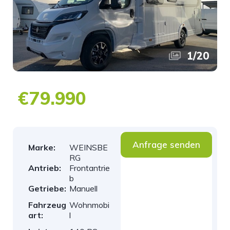
1
/
20
€79.990
Anfrage senden
Marke:
WEINSBE
RG
Antrieb:
Frontantrie
b
Getriebe:
Manuell
Fahrzeug
Wohnmobi
art:
l