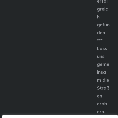
erfol
greic
h
gefun
den
***
Lass
uns
geme
insa
m die
Straß
en
erob
ern…