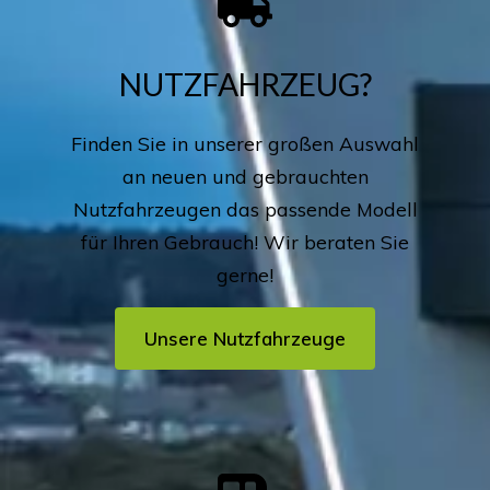
NUTZFAHRZEUG?
Finden Sie in unserer großen Auswahl
an neuen und gebrauchten
Nutzfahrzeugen das passende Modell
für Ihren Gebrauch! Wir beraten Sie
gerne!
Unsere Nutzfahrzeuge