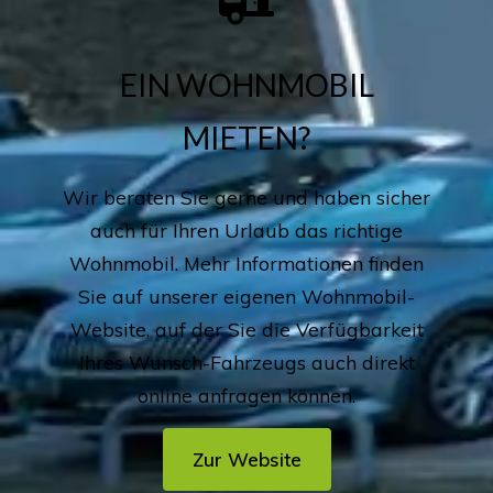
EIN WOHNMOBIL
MIETEN?
Wir beraten Sie gerne und haben sicher
auch für Ihren Urlaub das richtige
Wohnmobil. Mehr Informationen finden
Sie auf unserer eigenen Wohnmobil-
Website, auf der Sie die Verfügbarkeit
Ihres Wunsch-Fahrzeugs auch direkt
online anfragen können.
Zur Website