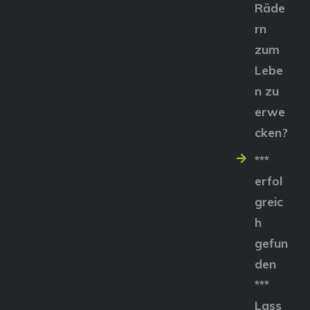
Räde
rn
zum
Lebe
n zu
erwe
cken?
***
erfol
greic
h
gefun
den
***
Lass