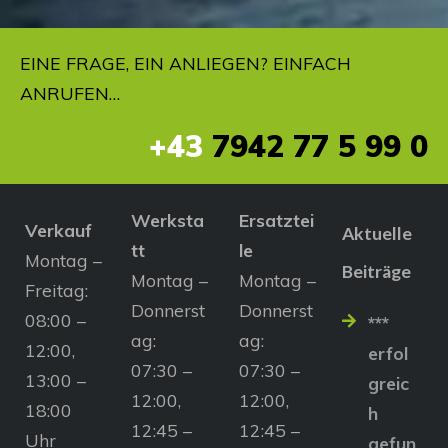
EINE FRAGE, EIN ANLIEGEN? EINFACH
ANRUFEN…
+43
7942 77 5 99 0
Werksta
Ersatztei
Verkauf
Aktuelle
tt
le
Montag –
Beiträge
Montag –
Montag –
Freitag:
Donnerst
Donnerst
08:00 –
***
ag:
ag:
12:00,
erfol
07:30 –
07:30 –
13:00 –
greic
12:00,
12:00,
18:00
h
12:45 –
12:45 –
Uhr
gefun