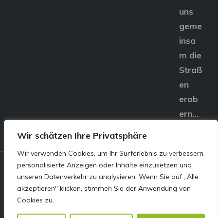
uns
geme
insa
m die
Straß
en
erob
ern…
Wir schätzen Ihre Privatsphäre
Wir verwenden Cookies, um Ihr Surferlebnis zu verbessern,
personalisierte Anzeigen oder Inhalte einzusetzen und
© E&S Motors GmbH,
unseren Datenverkehr zu analysieren. Wenn Sie auf „Alle
akzeptieren" klicken, stimmen Sie der Anwendung von
Linzer Straße 83 4240
Cookies zu.
Freistadt