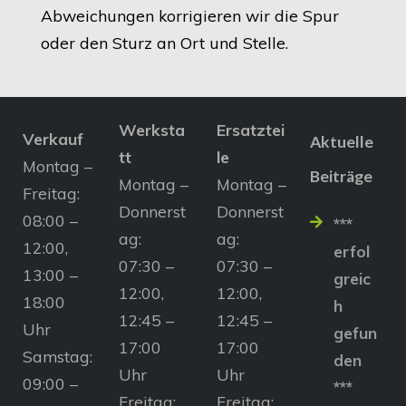
Abweichungen korrigieren wir die Spur
oder den Sturz an Ort und Stelle.
Werksta
Ersatztei
Verkauf
Aktuelle
tt
le
Montag –
Beiträge
Montag –
Montag –
Freitag:
Donnerst
Donnerst
08:00 –
***
ag:
ag:
12:00,
erfol
07:30 –
07:30 –
13:00 –
greic
12:00,
12:00,
18:00
h
12:45 –
12:45 –
Uhr
gefun
17:00
17:00
Samstag:
den
Uhr
Uhr
09:00 –
***
Freitag:
Freitag: