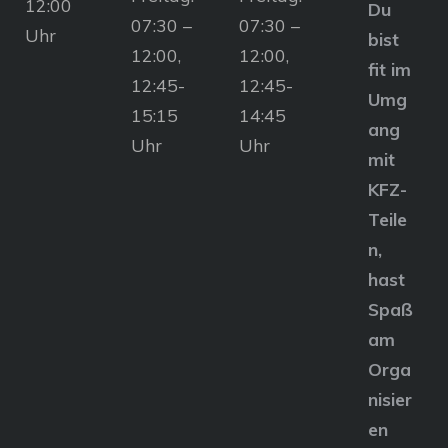
12:00
Du
07:30 –
07:30 –
Uhr
bist
12:00,
12:00,
fit im
12:45-
12:45-
Umg
15:15
14:45
ang
Uhr
Uhr
mit
KFZ-
Teile
n,
hast
Spaß
am
Orga
nisier
en