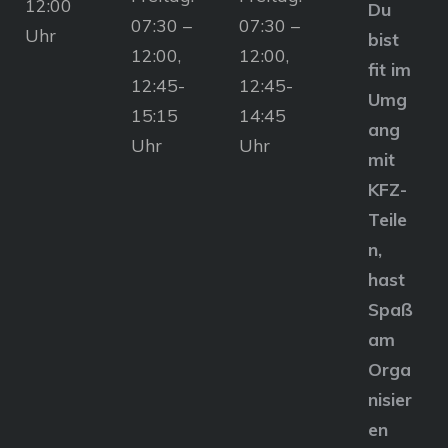
12:00
Du
07:30 –
07:30 –
Uhr
bist
12:00,
12:00,
fit im
12:45-
12:45-
Umg
15:15
14:45
ang
Uhr
Uhr
mit
KFZ-
Teile
n,
hast
Spaß
am
Orga
nisier
en