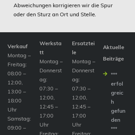
Abweichungen korrigieren wir die Spur
oder den Sturz an Ort und Stelle.
Werksta
Ersatztei
Verkauf
Aktuelle
tt
le
Montag –
Beiträge
Montag –
Montag –
Freitag:
Donnerst
Donnerst
08:00 –
***
ag:
ag:
12:00,
erfol
07:30 –
07:30 –
13:00 –
greic
12:00,
12:00,
18:00
h
12:45 –
12:45 –
Uhr
gefun
17:00
17:00
Samstag:
den
Uhr
Uhr
09:00 –
***
Freitag:
Freitag: