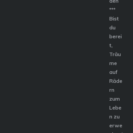
den
***
Bist
du
berei
t,
Träu
me
auf
Räde
rn
zum
Lebe
n zu
erwe