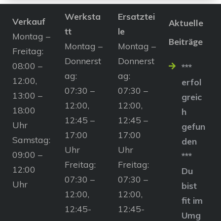
Werksta
Ersatztei
Verkauf
Aktuelle
tt
le
Montag –
Beiträge
Montag –
Montag –
Freitag:
Donnerst
Donnerst
08:00 –
***
ag:
ag:
12:00,
erfol
07:30 –
07:30 –
13:00 –
greic
12:00,
12:00,
18:00
h
12:45 –
12:45 –
Uhr
gefun
17:00
17:00
Samstag:
den
Uhr
Uhr
09:00 –
***
Freitag:
Freitag:
12:00
Du
07:30 –
07:30 –
Uhr
bist
12:00,
12:00,
fit im
12:45-
12:45-
Umg