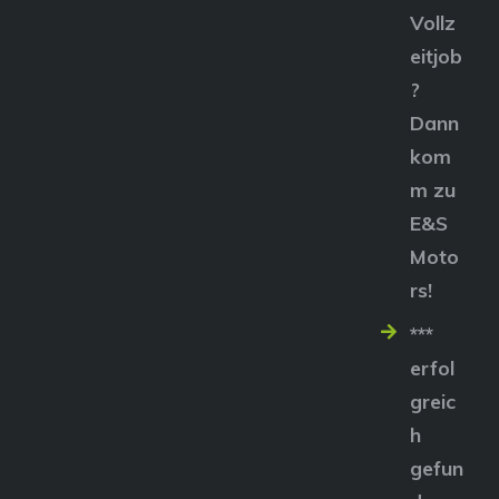
Vollz
eitjob
?
Dann
kom
m zu
E&S
Moto
rs!
***
erfol
greic
h
gefun