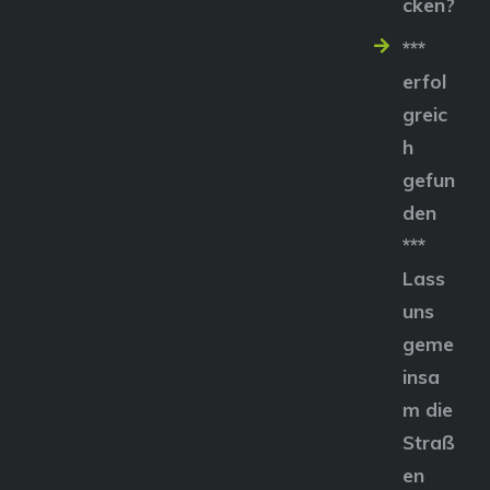
cken?
***
erfol
greic
h
gefun
den
***
Lass
uns
geme
insa
m die
Straß
en