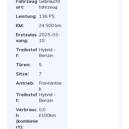
Fahrzeug
Gebraucht
art:
fahrzeug
Leistung:
136 PS
KM:
24.500 km
Erstzulas
2025-03-
sung:
10
Treibstof
Hybrid -
f:
Benzin
Türen:
5
Sitze:
7
Antrieb:
Frontantrie
b
Treibstof
Hybrid -
f:
Benzin
Verbrauc
0,0
h
l/100km
(kombinie
rt):