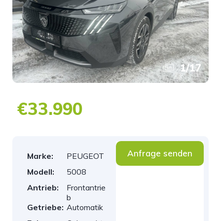
1
/
17
€33.990
Anfrage senden
Marke:
PEUGEOT
Modell:
5008
Antrieb:
Frontantrie
b
Getriebe:
Automatik