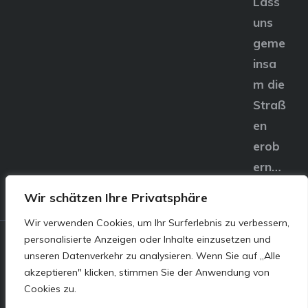
Lass
uns
geme
insa
m die
Straß
en
erob
ern…
Wir schätzen Ihre Privatsphäre
Wir verwenden Cookies, um Ihr Surferlebnis zu verbessern,
personalisierte Anzeigen oder Inhalte einzusetzen und
© E&S Motors GmbH,
unseren Datenverkehr zu analysieren. Wenn Sie auf „Alle
akzeptieren" klicken, stimmen Sie der Anwendung von
Linzer Straße 83 4240
Cookies zu.
Freistadt