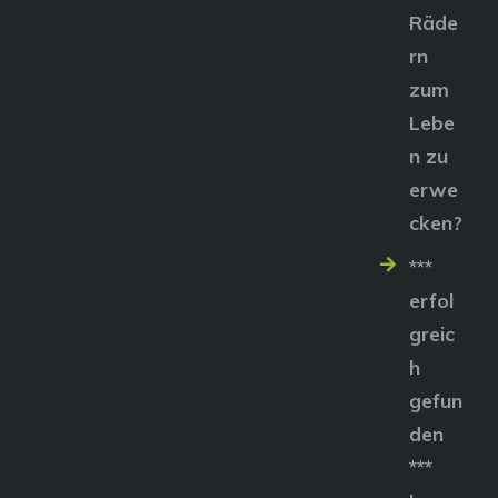
Räde
rn
zum
Lebe
n zu
erwe
cken?
***
erfol
greic
h
gefun
den
***