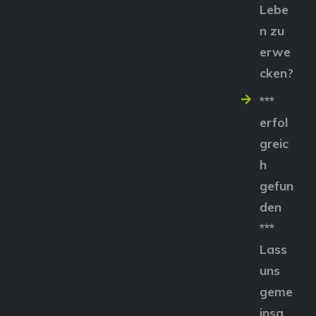
Lebe
n zu
erwe
cken?
***
erfol
greic
h
gefun
den
***
Lass
uns
geme
insa