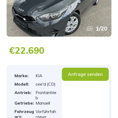
1
/
20
€22.690
Anfrage senden
Marke:
KIA
Modell:
cee'd (CD)
Antrieb:
Frontantrie
b
Getriebe:
Manuell
Fahrzeug
Vorführfah
art:
rzeug