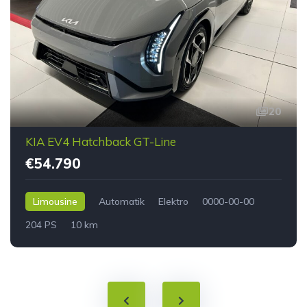
20
KIA EV4 Hatchback GT-Line
€54.790
Limousine
Automatik
Elektro
0000-00-00
204 PS
10 km