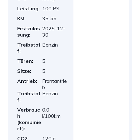
Leistung:
100 PS
KM:
35 km
Erstzulas
2025-12-
sung:
30
Treibstof
Benzin
f:
Türen:
5
Sitze:
5
Antrieb:
Frontantrie
b
Treibstof
Benzin
f:
Verbrauc
0,0
h
l/100km
(kombinie
rt):
CO2
120 g