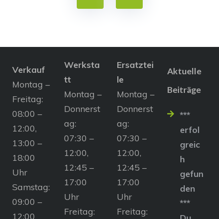
Werksta
Ersatztei
Verkauf
Aktuelle
tt
le
Montag –
Beiträge
Montag –
Montag –
Freitag:
Donnerst
Donnerst
08:00 –
***
ag:
ag:
12:00,
erfol
07:30 –
07:30 –
13:00 –
greic
12:00,
12:00,
18:00
h
12:45 –
12:45 –
Uhr
gefun
17:00
17:00
Samstag:
den
Uhr
Uhr
09:00 –
***
Freitag:
Freitag:
12:00
Du