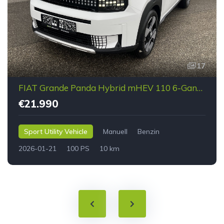
17
FIAT Grande Panda Hybrid mHEV 110 6-Gang eDCT LaPrima
€21.990
Sport Utility Vehicle
Manuell
Benzin
2026-01-21
100 PS
10 km