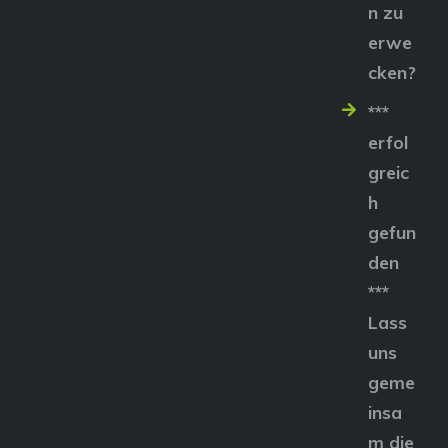
n zu
erwe
cken?
***
erfol
greic
h
gefun
den
***
Lass
uns
geme
insa
m die