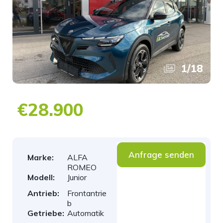
1
/
18
€28.900
Anfrage senden
Marke:
ALFA
ROMEO
Modell:
Junior
Antrieb:
Frontantrie
b
Getriebe:
Automatik