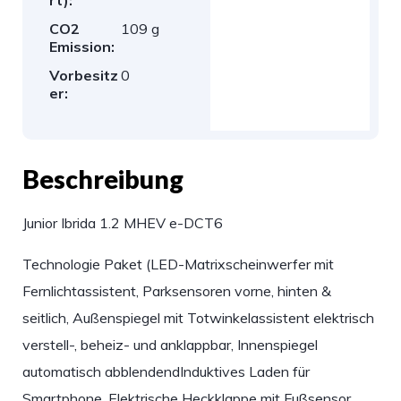
rt):
CO2
109 g
Emission:
Vorbesitz
0
er:
Beschreibung
Junior Ibrida 1.2 MHEV e-DCT6
Technologie Paket (LED-Matrixscheinwerfer mit
Fernlichtassistent, Parksensoren vorne, hinten &
seitlich, Außenspiegel mit Totwinkelassistent elektrisch
verstell-, beheiz- und anklappbar, Innenspiegel
automatisch abblendendInduktives Laden für
Smartphone, Elektrische Heckklappe mit Fußsensor