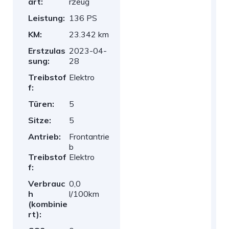
art:
rzeug
Leistung:
136 PS
KM:
23.342 km
Erstzulas
2023-04-
sung:
28
Treibstof
Elektro
f:
Türen:
5
Sitze:
5
Antrieb:
Frontantrie
b
Treibstof
Elektro
f:
Verbrauc
0,0
h
l/100km
(kombinie
rt):