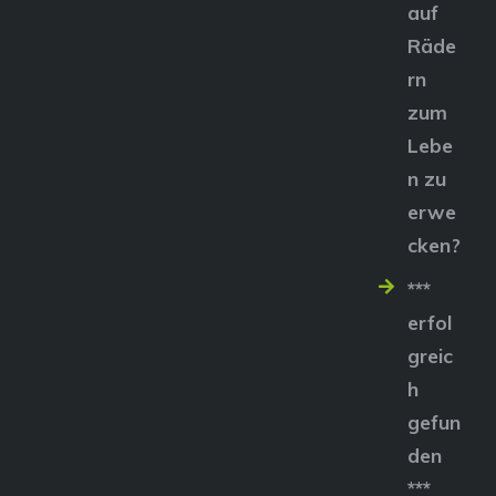
auf
Räde
rn
zum
Lebe
n zu
erwe
cken?
***
erfol
greic
h
gefun
den
***