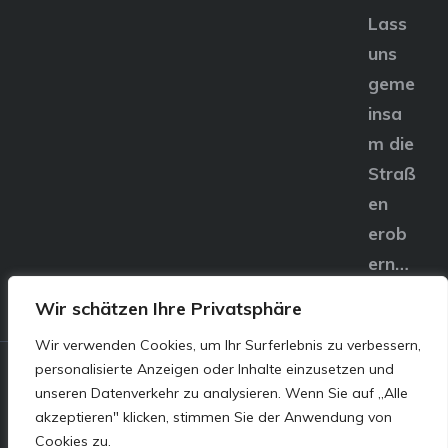
Lass
uns
geme
insa
m die
Straß
en
erob
ern…
Wir schätzen Ihre Privatsphäre
Wir verwenden Cookies, um Ihr Surferlebnis zu verbessern,
personalisierte Anzeigen oder Inhalte einzusetzen und
© E&S Motors GmbH,
unseren Datenverkehr zu analysieren. Wenn Sie auf „Alle
akzeptieren" klicken, stimmen Sie der Anwendung von
Linzer Straße 83 4240
Cookies zu.