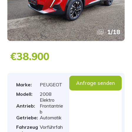
1
/
18
€38.900
Anfrage senden
Marke:
PEUGEOT
Modell:
2008
Elektro
Antrieb:
Frontantrie
b
Getriebe:
Automatik
Fahrzeug
Vorführfah