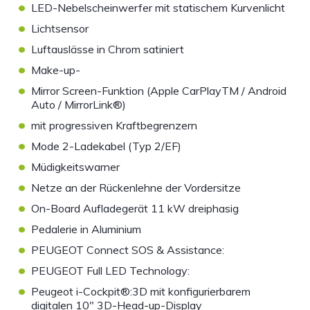
•
LED-Nebelscheinwerfer mit statischem Kurvenlicht
•
Lichtsensor
•
Luftauslässe in Chrom satiniert
•
Make-up-
•
Mirror Screen-Funktion (Apple CarPlayTM / Android
Auto / MirrorLink®)
•
mit progressiven Kraftbegrenzern
•
Mode 2-Ladekabel (Typ 2/EF)
•
Müdigkeitswarner
•
Netze an der Rückenlehne der Vordersitze
•
On-Board Aufladegerät 11 kW dreiphasig
•
Pedalerie in Aluminium
•
PEUGEOT Connect SOS & Assistance:
•
PEUGEOT Full LED Technology:
•
Peugeot i-Cockpit®:3D mit konfigurierbarem
digitalen 10" 3D-Head-up-Display