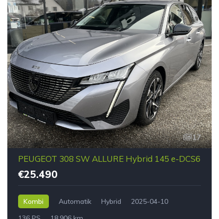
17
PEUGEOT 308 SW ALLURE Hybrid 145 e-DCS6
€25.490
Kombi
Automatik
Hybrid
2025-04-10
136 PS
18.906 km