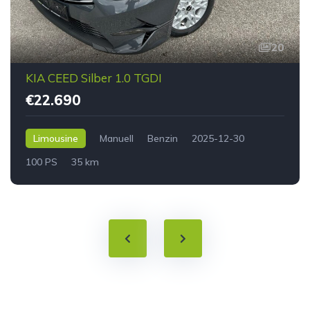
20
KIA CEED Silber 1.0 TGDI
€22.690
Limousine
Manuell
Benzin
2025-12-30
100 PS
35 km