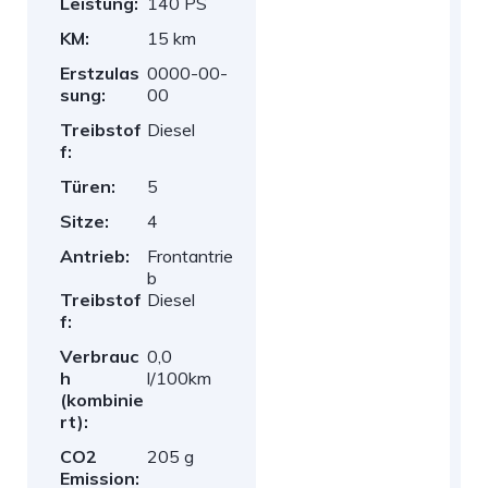
Leistung:
140 PS
KM:
15 km
Erstzulas
0000-00-
sung:
00
Treibstof
Diesel
f:
Türen:
5
Sitze:
4
Antrieb:
Frontantrie
b
Treibstof
Diesel
f:
Verbrauc
0,0
h
l/100km
(kombinie
rt):
CO2
205 g
Emission: