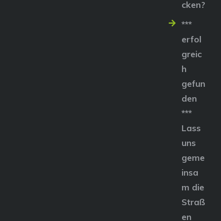
cken?
***
erfol
greic
h
gefun
den
***
Lass
uns
geme
insa
m die
Straß
en