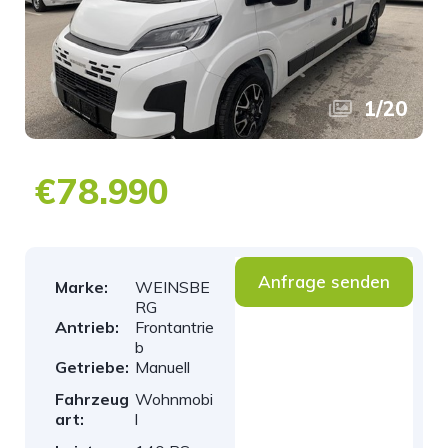
1
/
20
€78.990
Anfrage senden
Marke:
WEINSBE
RG
Antrieb:
Frontantrie
b
Getriebe:
Manuell
Fahrzeug
Wohnmobi
art:
l