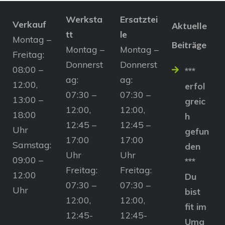
Werksta
Ersatztei
Verkauf
Aktuelle
tt
le
Montag –
Beiträge
Montag –
Montag –
Freitag:
Donnerst
Donnerst
08:00 –
***
ag:
ag:
12:00,
erfol
07:30 –
07:30 –
13:00 –
greic
12:00,
12:00,
18:00
h
12:45 –
12:45 –
Uhr
gefun
17:00
17:00
Samstag:
den
Uhr
Uhr
09:00 –
***
Freitag:
Freitag:
12:00
Du
07:30 –
07:30 –
Uhr
bist
12:00,
12:00,
fit im
12:45-
12:45-
Umg