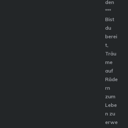
den
***
Bist
du
berei
t,
Träu
me
auf
Räde
rn
zum
Lebe
n zu
erwe