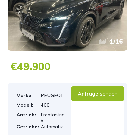
1
/
16
€49.900
Anfrage senden
Marke:
PEUGEOT
Modell:
408
Antrieb:
Frontantrie
b
Getriebe:
Automatik