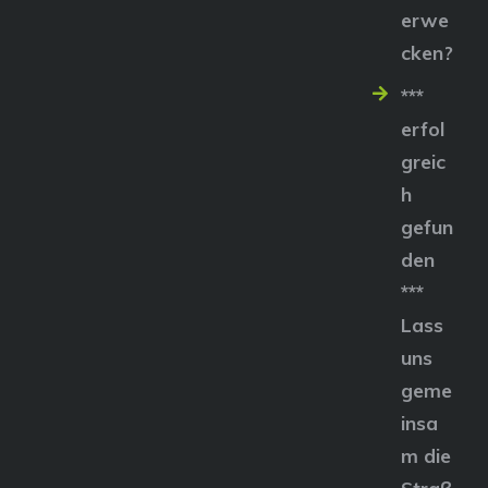
erwe
cken?
***
erfol
greic
h
gefun
den
***
Lass
uns
geme
insa
m die