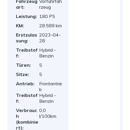
Fahrzeug
Vorführfah
art:
rzeug
Leistung:
180 PS
KM:
28.589 km
Erstzulas
2023-04-
sung:
28
Treibstof
Hybrid -
f:
Benzin
Türen:
5
Sitze:
5
Antrieb:
Frontantrie
b
Treibstof
Hybrid -
f:
Benzin
Verbrauc
0,0
h
l/100km
(kombinie
rt):