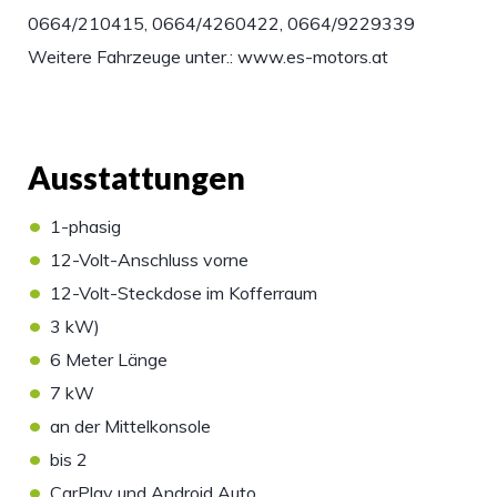
0664/210415, 0664/4260422, 0664/9229339
Weitere Fahrzeuge unter.: www.es-motors.at
Ausstattungen
•
1-phasig
•
12-Volt-Anschluss vorne
•
12-Volt-Steckdose im Kofferraum
•
3 kW)
•
6 Meter Länge
•
7 kW
•
an der Mittelkonsole
•
bis 2
•
CarPlay und Android Auto