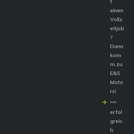
t
einen
Vollz
eitjob
?
Dann
kom
m zu
E&S
Moto
rs!
***
erfol
greic
h