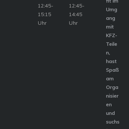
fit im
12:45-
12:45-
Umg
15:15
14:45
ang
Uhr
Uhr
mit
KFZ-
Teile
n,
hast
Spaß
am
Orga
nisier
en
und
suchs