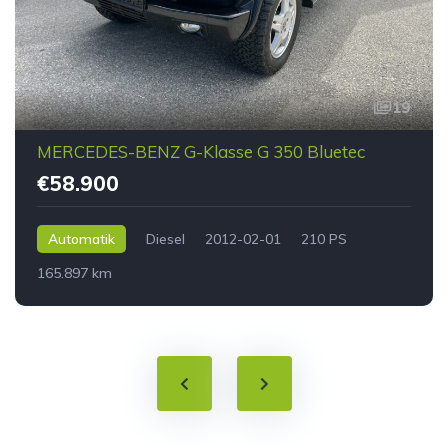
19
MERCEDES-BENZ G-Klasse G 350 Bluetec
€58.900
Automatik
Diesel
2012-02-01
210 PS
165.897 km