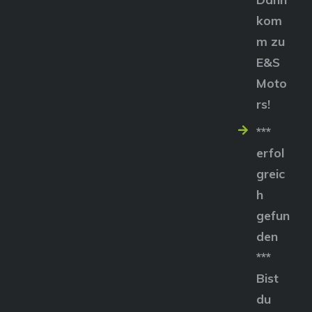
kom
m zu
E&S
Moto
rs!
***
erfol
greic
h
gefun
den
***
Bist
du