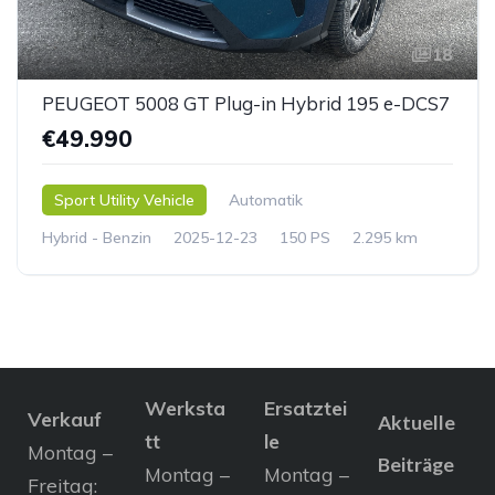
18
PEUGEOT 5008 GT Plug-in Hybrid 195 e-DCS7
€49.990
Sport Utility Vehicle
Automatik
Hybrid - Benzin
2025-12-23
150 PS
2.295 km
Werksta
Ersatztei
Verkauf
Aktuelle
tt
le
Montag –
Beiträge
Montag –
Montag –
Freitag: