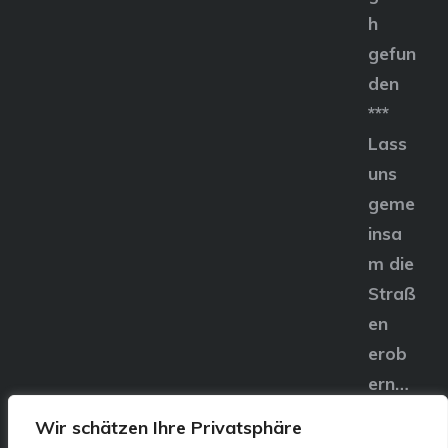
h
gefun
den
***
Lass
uns
geme
insa
m die
Straß
en
erob
ern…
Wir schätzen Ihre Privatsphäre