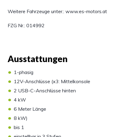
Weitere Fahrzeuge unter.: www.es-motors.at
FZG Nr.: 014992
Ausstattungen
•
1-phasig
•
12V-Anschlüsse (x3: Mittelkonsole
•
2 USB-C-Anschlüsse hinten
•
4 kW
•
6 Meter Länge
•
8 kW)
•
bis 1
•
einstellbar in 3 Stufen