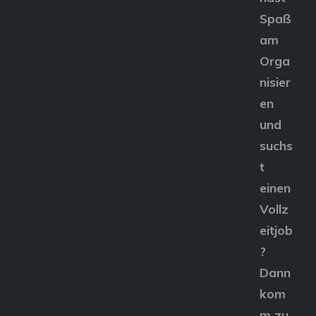
Spaß
am
Orga
nisier
en
und
suchs
t
einen
Vollz
eitjob
?
Dann
kom
m zu