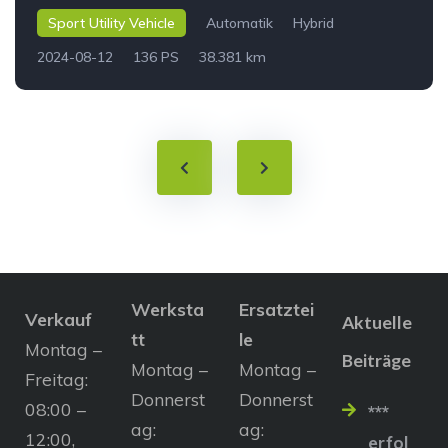
Sport Utility Vehicle
Automatik
Hybrid
2024-08-12
136 PS
38.381 km
Werksta
Ersatztei
Verkauf
Aktuelle
tt
le
Montag –
Beiträge
Montag –
Montag –
Freitag:
Donnerst
Donnerst
08:00 –
***
ag:
ag:
12:00,
erfol