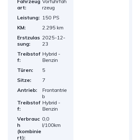
Fahrzeug
Vorführfah
art:
rzeug
Leistung:
150 PS
KM:
2.295 km
Erstzulas
2025-12-
sung:
23
Treibstof
Hybrid -
f:
Benzin
Türen:
5
Sitze:
7
Antrieb:
Frontantrie
b
Treibstof
Hybrid -
f:
Benzin
Verbrauc
0,0
h
l/100km
(kombinie
rt):