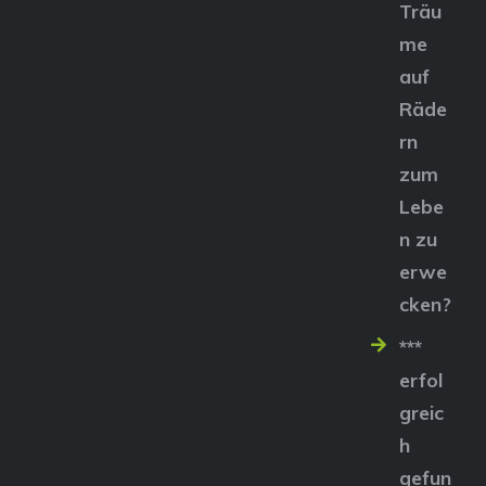
Träu
me
auf
Räde
rn
zum
Lebe
n zu
erwe
cken?
***
erfol
greic
h
gefun