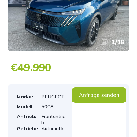
1
/
18
€49.990
Anfrage senden
Marke:
PEUGEOT
Modell:
5008
Antrieb:
Frontantrie
b
Getriebe:
Automatik