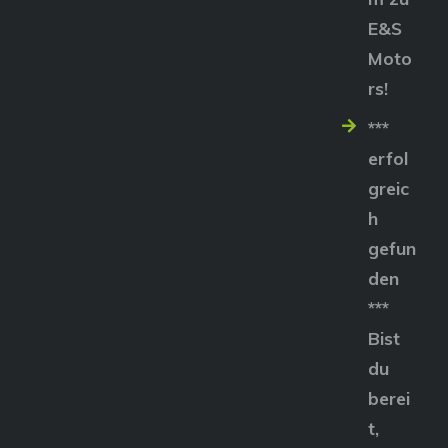
E&S
Moto
rs!
***
erfol
greic
h
gefun
den
***
Bist
du
berei
t,