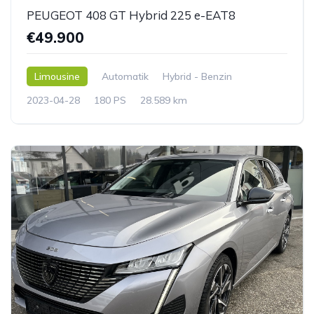
PEUGEOT 408 GT Hybrid 225 e-EAT8
€49.900
Limousine
Automatik
Hybrid - Benzin
2023-04-28
180 PS
28.589 km