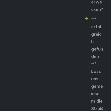
erwe
cken?
***
erfol
greic
h
gefun
den
***
Lass
uns
geme
insa
m die
Straß