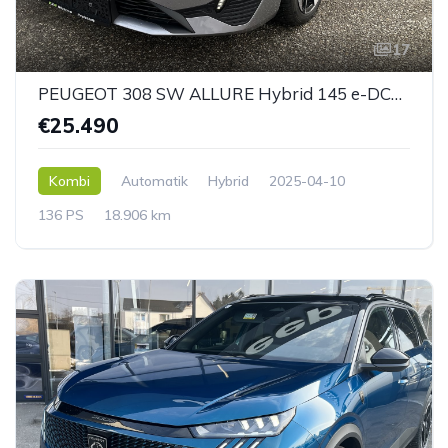
17
PEUGEOT 308 SW ALLURE Hybrid 145 e-DCS6
€25.490
Kombi
Automatik
Hybrid
2025-04-10
136 PS
18.906 km