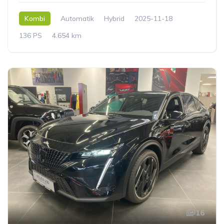
Kombi
Automatik
Hybrid
2025-11-18
136 PS
4.654 km
16