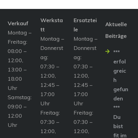
Werksta
Ersatztei
Verkauf
Aktuelle
tt
le
Montag –
Beiträge
Montag –
Montag –
Freitag:
Donnerst
Donnerst
08:00 –
***
ag:
ag:
12:00,
erfol
07:30 –
07:30 –
13:00 –
greic
12:00,
12:00,
18:00
h
12:45 –
12:45 –
Uhr
gefun
17:00
17:00
Samstag:
den
Uhr
Uhr
09:00 –
***
Freitag:
Freitag:
12:00
Du
07:30 –
07:30 –
Uhr
bist
12:00,
12:00,
fit im