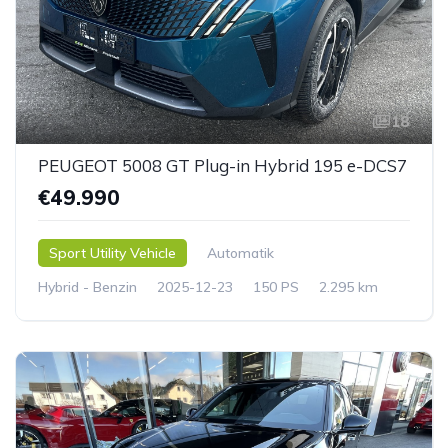
18
PEUGEOT 5008 GT Plug-in Hybrid 195 e-DCS7
€49.990
Sport Utility Vehicle
Automatik
Hybrid - Benzin
2025-12-23
150 PS
2.295 km