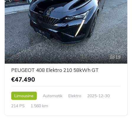
19
PEUGEOT 408 Elektro 210 58kWh GT
€47.490
Limousine
Automatik
Elektro
2025-12-30
214 PS
1.560 km