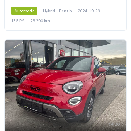
Automatik
Hybrid - Benzin
2024-10-29
136 PS
23.200 km
20