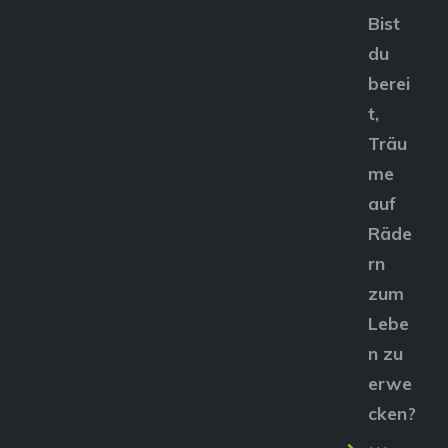
Bist
du
berei
t,
Träu
me
auf
Räde
rn
zum
Lebe
n zu
erwe
cken?