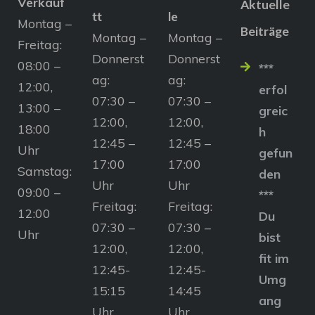
Verkauf
Aktuelle
tt
le
Montag –
Beiträge
Montag –
Montag –
Freitag:
Donnerst
Donnerst
08:00 –
***
ag:
ag:
12:00,
erfol
07:30 –
07:30 –
13:00 –
greic
12:00,
12:00,
18:00
h
12:45 –
12:45 –
Uhr
gefun
17:00
17:00
Samstag:
den
Uhr
Uhr
09:00 –
***
Freitag:
Freitag:
12:00
Du
07:30 –
07:30 –
Uhr
bist
12:00,
12:00,
fit im
12:45-
12:45-
Umg
15:15
14:45
ang
Uhr
Uhr