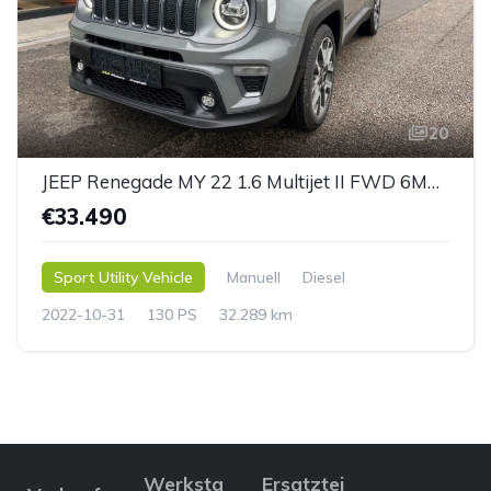
20
JEEP Renegade MY 22 1.6 Multijet II FWD 6MT S
€33.490
Sport Utility Vehicle
Manuell
Diesel
2022-10-31
130 PS
32.289 km
Werksta
Ersatztei