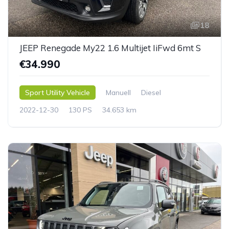
18
JEEP Renegade My22 1.6 Multijet IiFwd 6mt S
€34.990
Sport Utility Vehicle
Manuell
Diesel
2022-12-30
130 PS
34.653 km