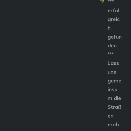
***
erfol
greic
h
gefun
den
***
Lass
uns
geme
insa
m die
Straß
en
erob