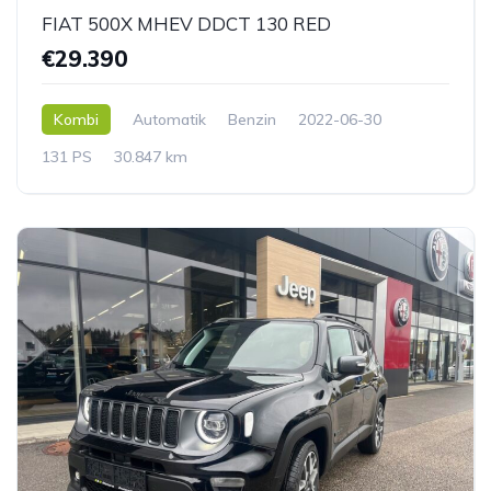
FIAT 500X MHEV DDCT 130 RED
€29.390
Kombi
Automatik
Benzin
2022-06-30
131 PS
30.847 km