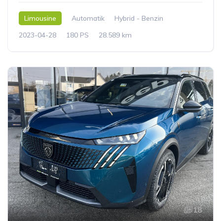
Limousine
Automatik
Hybrid - Benzin
2023-04-28
180 PS
28.589 km
18