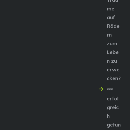
me
auf
Räde
rn
zum
Lebe
n zu
erwe
cken?
***
erfol
greic
h
gefun