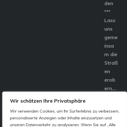
den
***
Lass
uns
geme
insa
m die
Straß
en
erob
ern…
Wir schätzen Ihre Privatsphäre
Wir verwenden Cookies, um Ihr Surferlebnis zu verbessern,
personalisierte Anzeigen oder Inhalte einzusetzen und
© E&S Motors GmbH,
unseren Datenverkehr zu analysieren. Wenn Sie auf „Alle