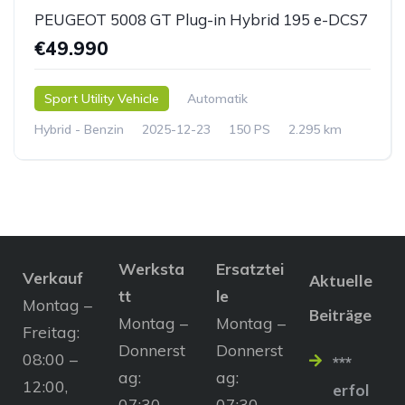
PEUGEOT 5008 GT Plug-in Hybrid 195 e-DCS7
€49.990
Sport Utility Vehicle
Automatik
Hybrid - Benzin
2025-12-23
150 PS
2.295 km
Werksta
Ersatztei
Verkauf
Aktuelle
tt
le
Montag –
Beiträge
Montag –
Montag –
Freitag:
Donnerst
Donnerst
08:00 –
***
ag:
ag:
12:00,
erfol
07:30 –
07:30 –