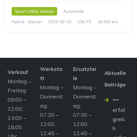
Sport Utility Vehicle
Automatik
Hybrid - Benzin
2025-03-10
136 PS
24.500 km
Werksta
Ersatztei
Verkauf
Aktuelle
tt
le
Montag –
Beiträge
Montag –
Montag –
Freitag:
Donnerst
Donnerst
08:00 –
***
ag:
ag:
12:00,
erfol
07:30 –
07:30 –
13:00 –
greic
12:00,
12:00,
18:00
h
12:45 –
12:45 –
Uhr