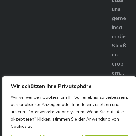
uns
geme
insa
m die
Straß
en
erob
ern…
Wir schätzen Ihre Privatsphäre
Wir verwenden Cookies, um Ihr Surferlebnis zu verbessern,
personalisierte Anzeigen oder Inhalte einzusetzen und
© E&S Motors GmbH,
unseren Datenverkehr zu analysieren. Wenn Sie auf „Alle
akzeptieren" klicken, stimmen Sie der Anwendung von
Linzer Straße 83 4240
Cookies zu.
Freistadt