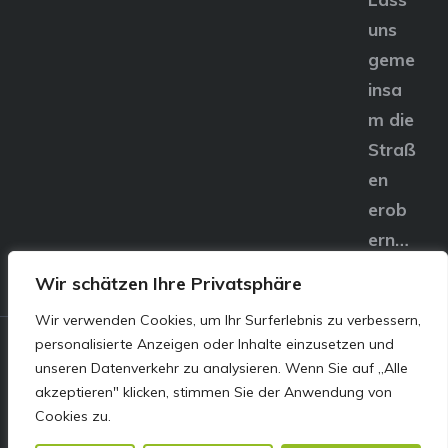
uns
geme
insa
m die
Straß
en
erob
ern…
Wir schätzen Ihre Privatsphäre
Wir verwenden Cookies, um Ihr Surferlebnis zu verbessern,
personalisierte Anzeigen oder Inhalte einzusetzen und
© E&S Motors GmbH,
unseren Datenverkehr zu analysieren. Wenn Sie auf „Alle
akzeptieren" klicken, stimmen Sie der Anwendung von
Linzer Straße 83 4240
Cookies zu.
Freistadt