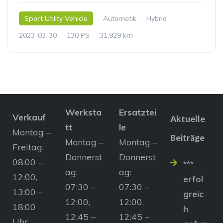
Sport Utility Vehicle
Automatik
Hybrid
2023-03-30
130 PS
31.929 km
Werksta
Ersatztei
Verkauf
Aktuelle
tt
le
Montag –
Beiträge
Montag –
Montag –
Freitag:
Donnerst
Donnerst
08:00 –
***
ag:
ag:
12:00,
erfol
07:30 –
07:30 –
13:00 –
greic
12:00,
12:00,
18:00
h
12:45 –
12:45 –
Uhr