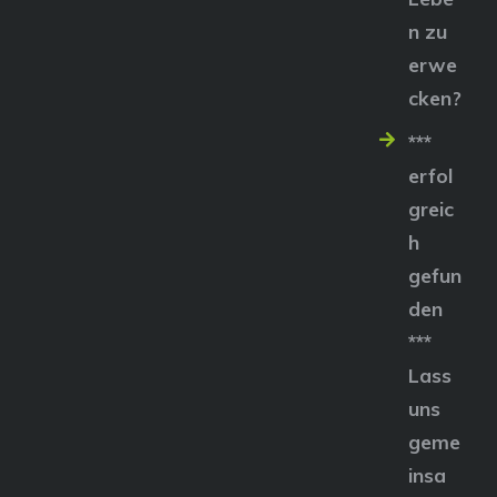
n zu
erwe
cken?
***
erfol
greic
h
gefun
den
***
Lass
uns
geme
insa