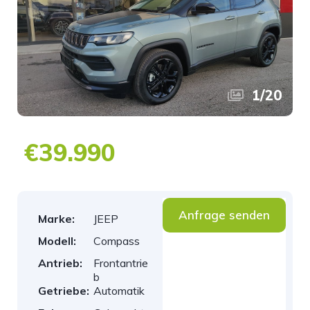
1
/
20
€39.990
Anfrage senden
Marke:
JEEP
Modell:
Compass
Antrieb:
Frontantrie
b
Getriebe:
Automatik