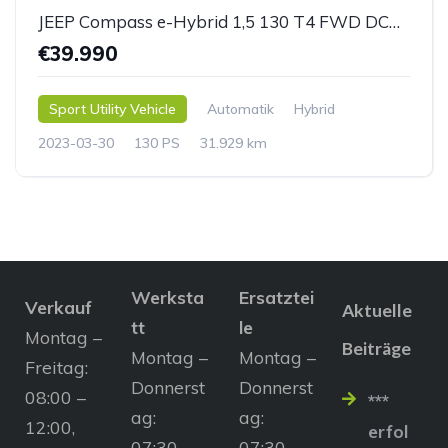
JEEP Compass e-Hybrid 1,5 130 T4 FWD DCT7 Upland
€39.990
Sport Utility Vehicle
Automatik
Hybrid
2023-03-30
130 PS
31.929 km
Werksta
Ersatztei
Verkauf
Aktuelle
tt
le
Montag –
Beiträge
Montag –
Montag –
Freitag:
Donnerst
Donnerst
08:00 –
***
ag:
ag:
12:00,
erfol
07:30 –
07:30 –