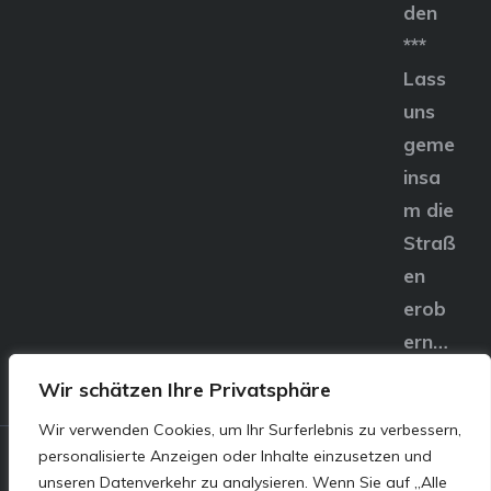
den
***
Lass
uns
geme
insa
m die
Straß
en
erob
ern…
Wir schätzen Ihre Privatsphäre
Wir verwenden Cookies, um Ihr Surferlebnis zu verbessern,
personalisierte Anzeigen oder Inhalte einzusetzen und
© E&S Motors GmbH,
unseren Datenverkehr zu analysieren. Wenn Sie auf „Alle