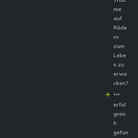
me
auf
Räde
rn
zum
Lebe
n zu
erwe
cken?
***
erfol
greic
h
gefun