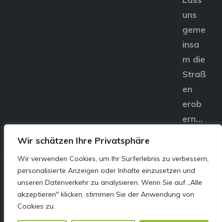
uns
geme
insa
m die
Straß
en
erob
ern…
Wir schätzen Ihre Privatsphäre
Wir verwenden Cookies, um Ihr Surferlebnis zu verbessern,
personalisierte Anzeigen oder Inhalte einzusetzen und
© E&S Motors GmbH,
unseren Datenverkehr zu analysieren. Wenn Sie auf „Alle
akzeptieren" klicken, stimmen Sie der Anwendung von
Linzer Straße 83 4240
Cookies zu.
Freistadt