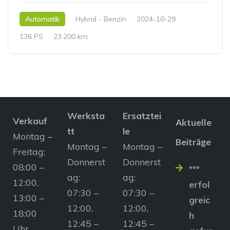
Automatik
Hybrid - Benzin
2024-10-29
136 PS
23.200 km
Werksta
Ersatztei
Verkauf
Aktuelle
tt
le
Montag –
Beiträge
Montag –
Montag –
Freitag:
Donnerst
Donnerst
08:00 –
***
ag:
ag:
12:00,
erfol
07:30 –
07:30 –
13:00 –
greic
12:00,
12:00,
18:00
h
12:45 –
12:45 –
Uhr