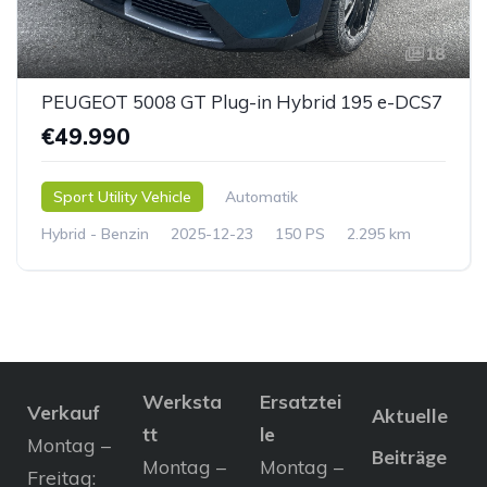
18
PEUGEOT 5008 GT Plug-in Hybrid 195 e-DCS7
€49.990
Sport Utility Vehicle
Automatik
Hybrid - Benzin
2025-12-23
150 PS
2.295 km
Werksta
Ersatztei
Verkauf
Aktuelle
tt
le
Montag –
Beiträge
Montag –
Montag –
Freitag: