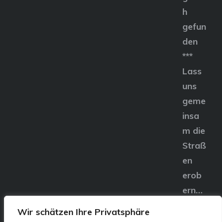
h
gefun
den
***
Lass
uns
geme
insa
m die
Straß
en
erob
ern…
Wir schätzen Ihre Privatsphäre