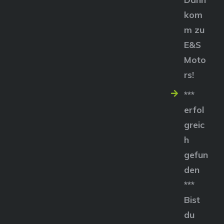
kom
m zu
E&S
Moto
rs!
***
erfol
greic
h
gefun
den
***
Bist
du