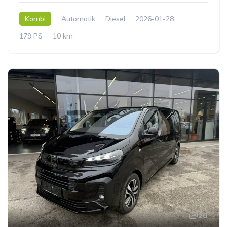
Kombi
Automatik
Diesel
2026-01-28
179 PS
10 km
20