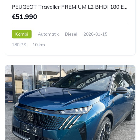
PEUGEOT Traveller PREMIUM L2 BHDI 180 EAT8 *AHK*
€51.990
Kombi
Automatik
Diesel
2026-01-15
180 PS
10 km