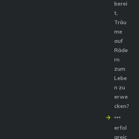
berei
t,
Träu
me
auf
Räde
rn
zum
Lebe
n zu
erwe
cken?
***
erfol
greic