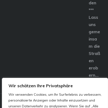
den
***
Lass
uns
geme
insa
m die
Straß
en
erob
ern…
Wir schätzen Ihre Privatsphäre
Wir verwenden Cookies, um Ihr Surferlebnis zu verbessern,
personalisierte Anzeigen oder Inhalte einzusetzen und
© E&S Motors GmbH,
unseren Datenverkehr zu analysieren. Wenn Sie auf „Alle