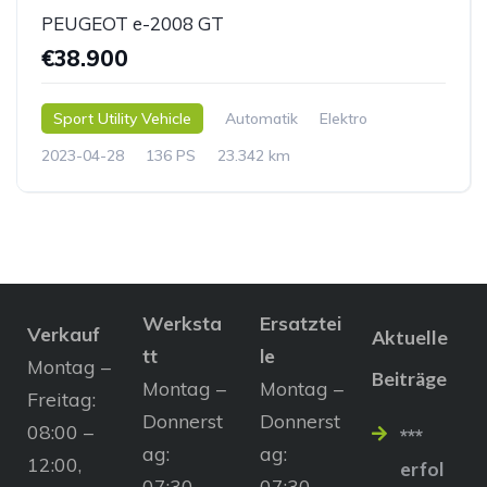
PEUGEOT e-2008 GT
€38.900
Sport Utility Vehicle
Automatik
Elektro
2023-04-28
136 PS
23.342 km
Werksta
Ersatztei
Verkauf
Aktuelle
tt
le
Montag –
Beiträge
Montag –
Montag –
Freitag:
Donnerst
Donnerst
08:00 –
***
ag:
ag:
12:00,
erfol
07:30 –
07:30 –