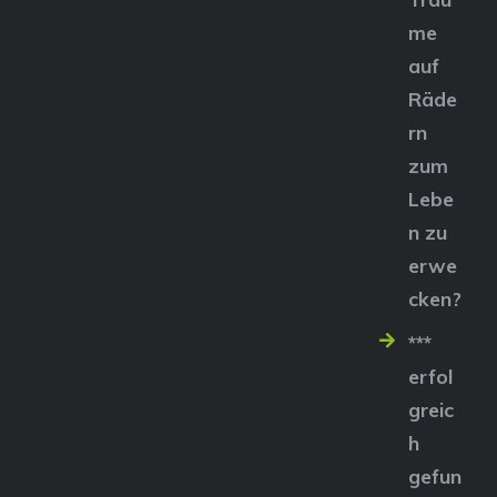
me
auf
Räde
rn
zum
Lebe
n zu
erwe
cken?
***
erfol
greic
h
gefun