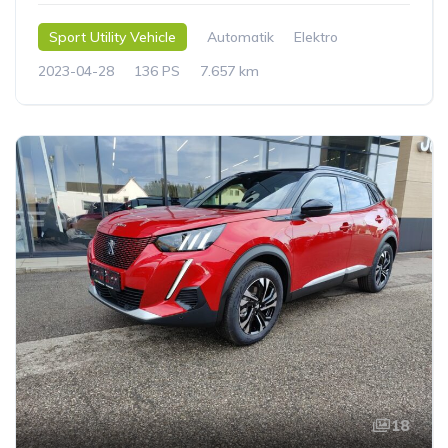
Sport Utility Vehicle
Automatik
Elektro
2023-04-28
136 PS
7.657 km
18