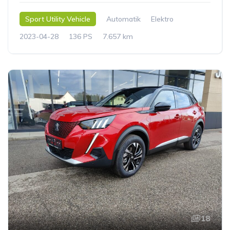
Sport Utility Vehicle
Automatik
Elektro
2023-04-28
136 PS
7.657 km
18