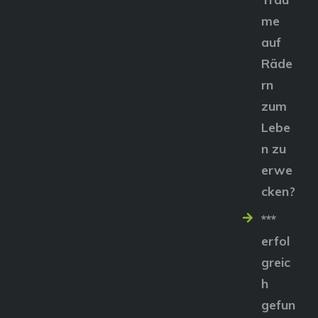
me
auf
Räde
rn
zum
Lebe
n zu
erwe
cken?
***
erfol
greic
h
gefun