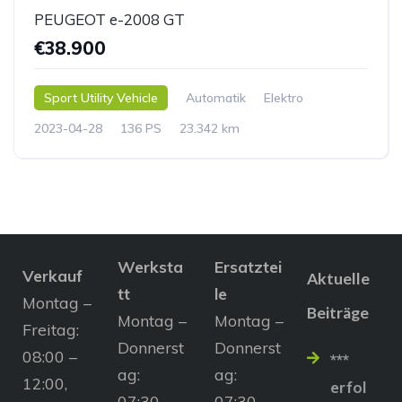
PEUGEOT e-2008 GT
€38.900
Sport Utility Vehicle
Automatik
Elektro
2023-04-28
136 PS
23.342 km
Werksta
Ersatztei
Verkauf
Aktuelle
tt
le
Montag –
Beiträge
Montag –
Montag –
Freitag:
Donnerst
Donnerst
08:00 –
***
ag:
ag:
12:00,
erfol
07:30 –
07:30 –