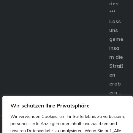
den
***
Lass
uns
geme
insa
m die
Straß
en
erob
ern…
Wir schätzen Ihre Privatsphäre
Wir verwenden Cookies, um Ihr Surferlebnis zu verbessern,
personalisierte Anzeigen oder Inhalte einzusetzen und
© E&S Motors GmbH,
unseren Datenverkehr zu analysieren. Wenn Sie auf „Alle