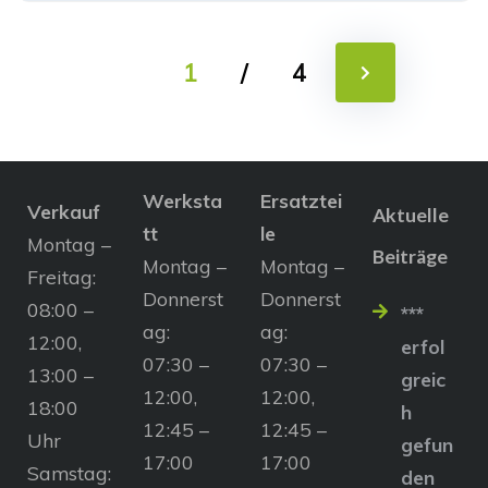
1
/
4
Werksta
Ersatztei
Verkauf
Aktuelle
tt
le
Montag –
Beiträge
Montag –
Montag –
Freitag:
Donnerst
Donnerst
08:00 –
***
ag:
ag:
12:00,
erfol
07:30 –
07:30 –
13:00 –
greic
12:00,
12:00,
18:00
h
12:45 –
12:45 –
Uhr
gefun
17:00
17:00
Samstag:
den