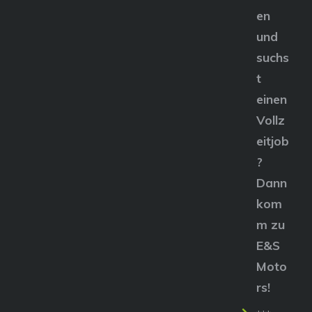
en
und
suchs
t
einen
Vollz
eitjob
?
Dann
kom
m zu
E&S
Moto
rs!