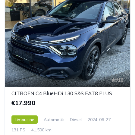
18
CITROEN C4 BlueHDi 130 S&S EAT8 PLUS
€17.990
Limousine
Automatik
Diesel
2024-06-27
131 PS
41.500 km