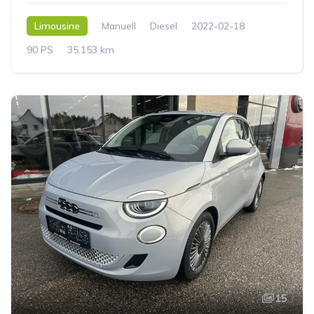
Limousine
Manuell
Diesel
2022-02-18
90 PS
35.153 km
15