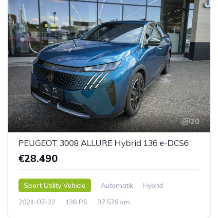
20
PEUGEOT 3008 ALLURE Hybrid 136 e-DCS6
€28.490
Sport Utility Vehicle
Automatik
Hybrid
2024-07-22
136 PS
37.576 km