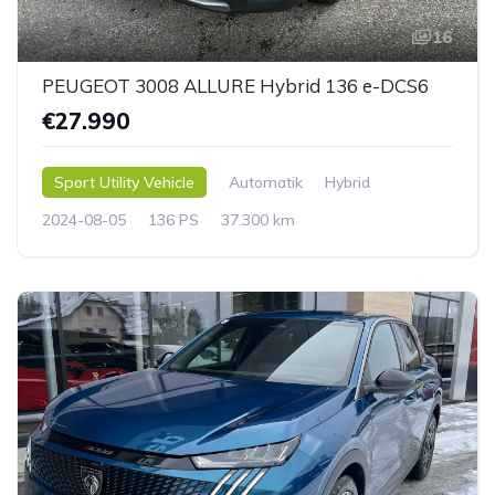
16
PEUGEOT 3008 ALLURE Hybrid 136 e-DCS6
€27.990
Sport Utility Vehicle
Automatik
Hybrid
2024-08-05
136 PS
37.300 km