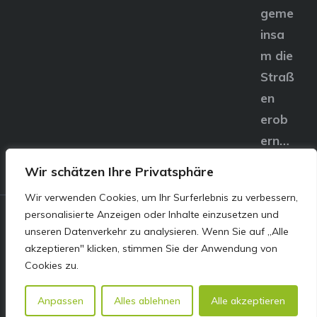
geme
insa
m die
Straß
en
erob
ern…
Wir schätzen Ihre Privatsphäre
Wir verwenden Cookies, um Ihr Surferlebnis zu verbessern,
personalisierte Anzeigen oder Inhalte einzusetzen und
© E&S Motors GmbH,
unseren Datenverkehr zu analysieren. Wenn Sie auf „Alle
akzeptieren" klicken, stimmen Sie der Anwendung von
Linzer Straße 83 4240
Cookies zu.
Freistadt
Anpassen
Alles ablehnen
Alle akzeptieren