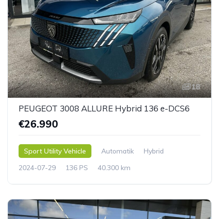
18
PEUGEOT 3008 ALLURE Hybrid 136 e-DCS6
€26.990
Sport Utility Vehicle
Automatik
Hybrid
2024-07-29
136 PS
40.300 km