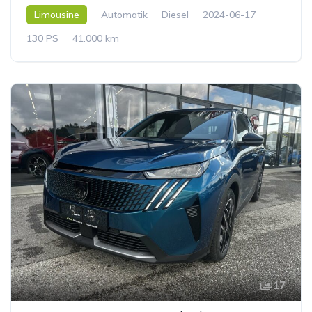
Limousine
Automatik
Diesel
2024-06-17
130 PS
41.000 km
17