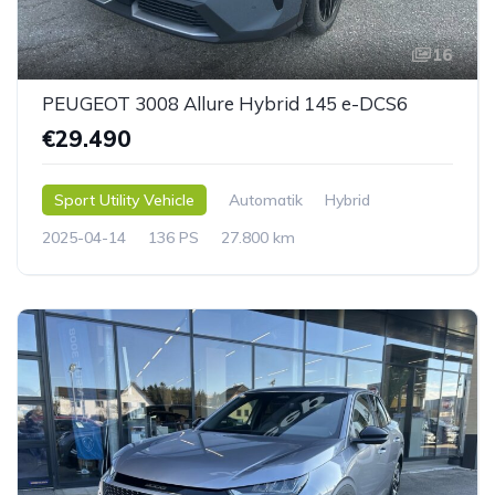
16
PEUGEOT 3008 Allure Hybrid 145 e-DCS6
€29.490
Sport Utility Vehicle
Automatik
Hybrid
2025-04-14
136 PS
27.800 km