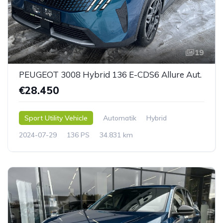
19
PEUGEOT 3008 Hybrid 136 E-CDS6 Allure Aut.
€28.450
Sport Utility Vehicle
Automatik
Hybrid
2024-07-29
136 PS
34.831 km