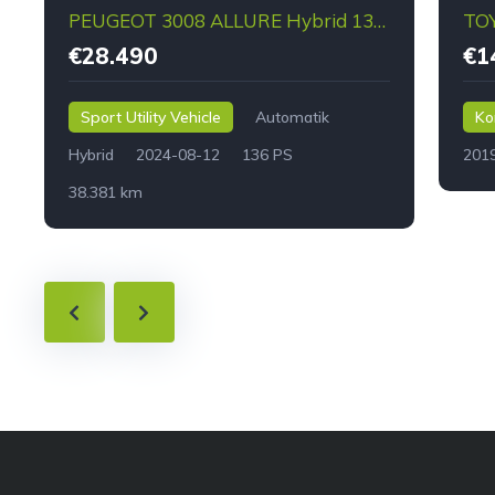
PEUGEOT 3008 ALLURE Hybrid 136 e-DCS6
€28.490
€1
Sport Utility Vehicle
Automatik
Ko
Hybrid
2024-08-12
136 PS
201
38.381 km