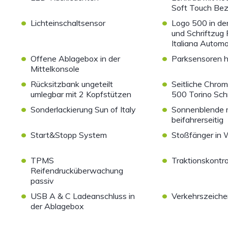
Soft Touch Bez
•
•
Lichteinschaltsensor
Logo 500 in de
und Schriftzug 
Italiana Automob
•
•
Offene Ablagebox in der
Parksensoren h
Mittelkonsole
•
•
Rücksitzbank ungeteilt
Seitliche Chrom
umlegbar mit 2 Kopfstützen
500 Torino Sch
•
•
Sonderlackierung Sun of Italy
Sonnenblende m
beifahrerseitig
•
•
Start&Stopp System
Stoßfänger in
•
•
TPMS
Traktionskontro
Reifendrucküberwachung
passiv
•
•
USB A & C Ladeanschluss in
Verkehrszeich
der Ablagebox