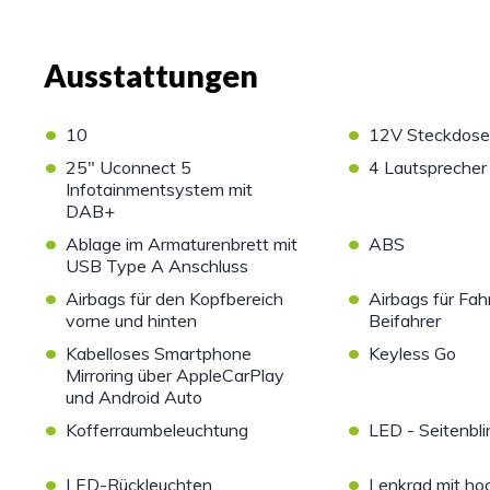
Ausstattungen
•
•
10
12V Steckdose
•
•
25" Uconnect 5
4 Lautsprecher
Infotainmentsystem mit
DAB+
•
•
Ablage im Armaturenbrett mit
ABS
USB Type A Anschluss
•
•
Airbags für den Kopfbereich
Airbags für Fah
vorne und hinten
Beifahrer
•
•
Kabelloses Smartphone
Keyless Go
Mirroring über AppleCarPlay
und Android Auto
•
•
Kofferraumbeleuchtung
LED - Seitenbli
•
•
LED-Rückleuchten
Lenkrad mit h