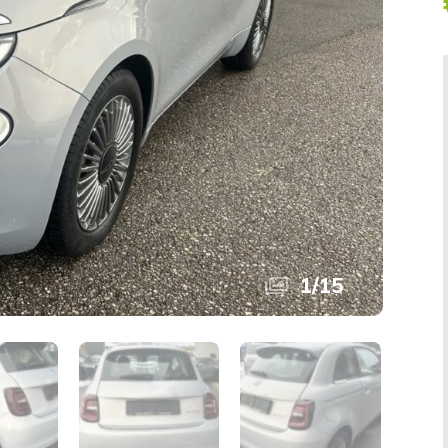
1
/
15