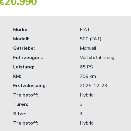
€20.990
Marke:
FIAT
Modell:
500 (FA1)
Getriebe:
Manuell
Fahrzeugart:
Vorführfahrzeug
Leistung:
65 PS
KM:
709 km
Erstzulassung:
2025-12-23
Treibstoff:
Hybrid
Türen:
3
Sitze:
4
Treibstoff:
Hybrid