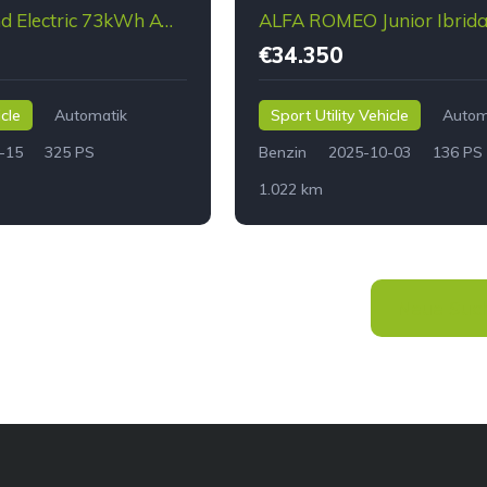
OPEL Grandland Electric 73kWh AWD Ultimate
€34.350
icle
Automatik
Sport Utility Vehicle
Autom
-15
325 PS
Benzin
2025-10-03
136 PS
1.022 km
Neue Such