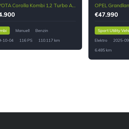
TOYOTA Corolla Kombi 1,2 Turbo Active
4.900
€47.990
mbi
Manuell
Benzin
Sport Utility Veh
9-10-04
116 PS
110.117 km
Elektro
2025-09
6.485 km