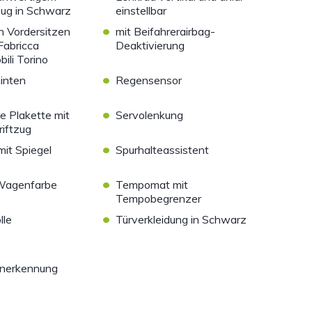
ug in Schwarz
einstellbar
•
n Vordersitzen
mit Beifahrerairbag-
Fabricca
Deaktivierung
ili Torino
•
inten
Regensensor
•
e Plakette mit
Servolenkung
riftzug
•
it Spiegel
Spurhalteassistent
•
 Wagenfarbe
Tempomat mit
Tempobegrenzer
•
lle
Türverkleidung in Schwarz
enerkennung