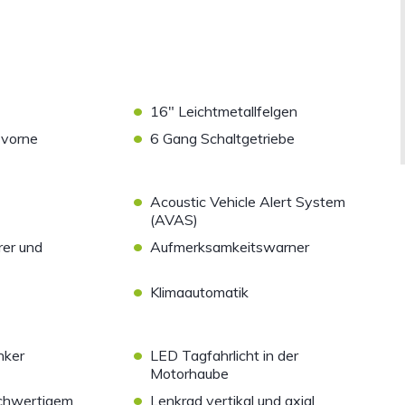
•
16" Leichtmetallfelgen
•
 vorne
6 Gang Schaltgetriebe
•
Acoustic Vehicle Alert System
(AVAS)
•
rer und
Aufmerksamkeitswarner
•
Klimaautomatik
•
nker
LED Tagfahrlicht in der
Motorhaube
•
ochwertigem
Lenkrad vertikal und axial