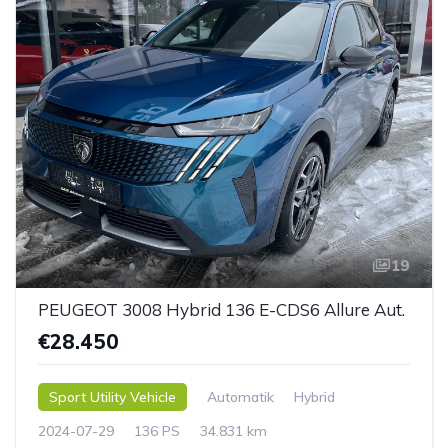
19
PEUGEOT 3008 Hybrid 136 E-CDS6 Allure Aut.
€28.450
Sport Utility Vehicle
Automatik
Hybrid
2024-07-29
136 PS
34.831 km