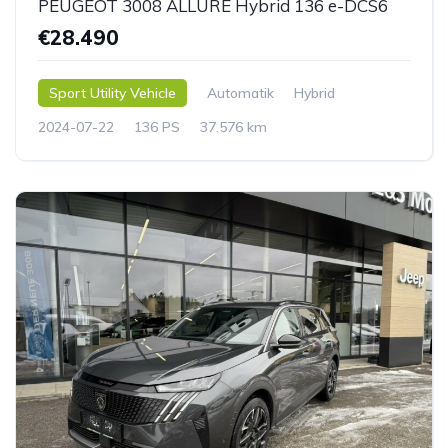
PEUGEOT 3008 ALLURE Hybrid 136 e-DCS6
€28.490
Sport Utility Vehicle
Automatik
Hybrid
2024-07-22
136 PS
37.576 km