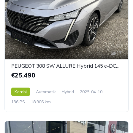
17
PEUGEOT 308 SW ALLURE Hybrid 145 e-DCS6
€25.490
Kombi
Automatik
Hybrid
2025-04-10
136 PS
18.906 km