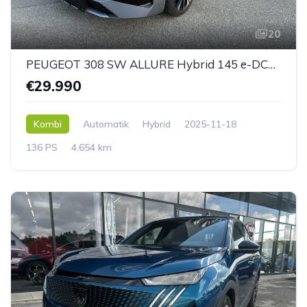
20
PEUGEOT 308 SW ALLURE Hybrid 145 e-DCS6
€29.990
Kombi
Automatik
Hybrid
2025-11-18
136 PS
4.654 km