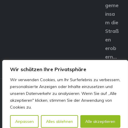
geme
insa
m die
Straß
en
erob
ern…
Wir schätzen Ihre Privatsphäre
Wir verwenden Cookies, um Ihr Surferlebnis zu verbessern,
personalisierte Anzeigen oder Inhalte einzusetzen und
© E&S Motors GmbH,
unseren Datenverkehr zu analysieren. Wenn Sie auf „Alle
akzeptieren" klicken, stimmen Sie der Anwendung von
Linzer Straße 83 4240
Cookies zu.
Freistadt
Anpassen
Alles ablehnen
Alle akzeptieren