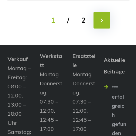
1
/
2
Werksta
Ersatztei
Verkauf
Aktuelle
tt
le
Montag –
Beiträge
Montag –
Montag –
Freitag:
Donnerst
Donnerst
08:00 –
***
ag:
ag:
12:00,
erfol
07:30 –
07:30 –
13:00 –
greic
12:00,
12:00,
18:00
h
12:45 –
12:45 –
Uhr
gefun
17:00
17:00
Samstag:
den