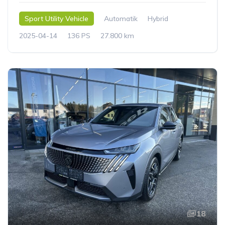
Sport Utility Vehicle
Automatik
Hybrid
2025-04-14
136 PS
27.800 km
18