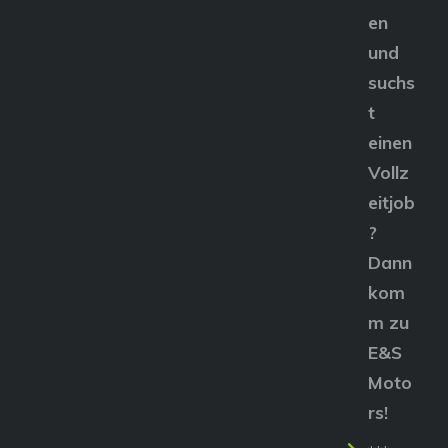
en
und
suchs
t
einen
Vollz
eitjob
?
Dann
kom
m zu
E&S
Moto
rs!