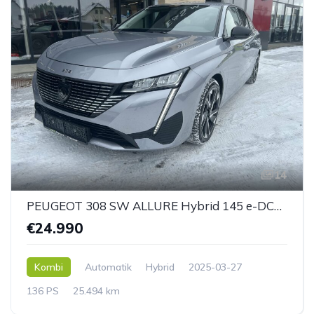
14
PEUGEOT 308 SW ALLURE Hybrid 145 e-DCS6
€24.990
Kombi
Automatik
Hybrid
2025-03-27
136 PS
25.494 km