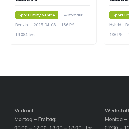
Sport Utility Vehicle
Automatik
Sport Uti
Benzin
2025-04-08
136 PS
Hybrid - B
19.084 km
136 PS
Verkauf
Werkstat
Montag – Freitag:
Montag – 
08:00 – 12:00, 13:00 – 18:00 Uhr
07:30 – 12