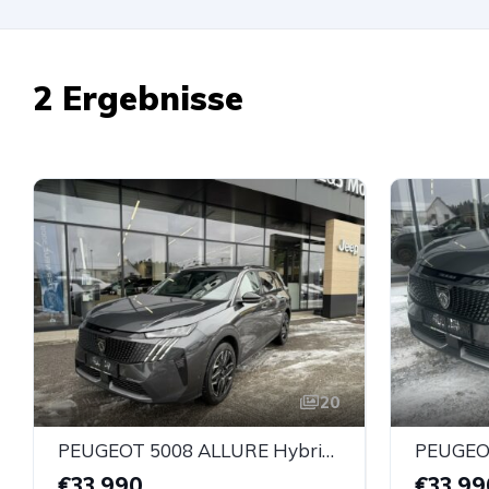
2 Ergebnisse
20
PEUGEOT 5008 ALLURE Hybrid 145 e-DCS6
€33.990
€33.99