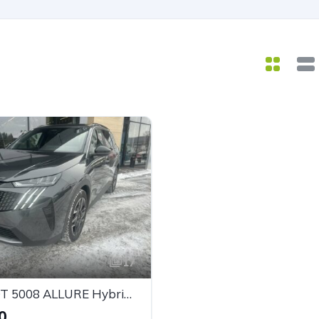
17
PEUGEOT 5008 ALLURE Hybrid 145 e-DCS6
0