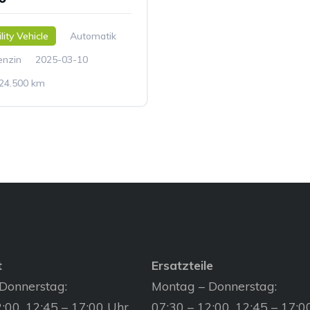
lity Vehicle
Automatik
enzin
2025-03-10
24.500 km
t
Ersatzteile
Donnerstag:
Montag – Donnerstag:
:00, 12:45 – 17:00 Uhr
07:30 – 12:00, 12:45 – 17:0