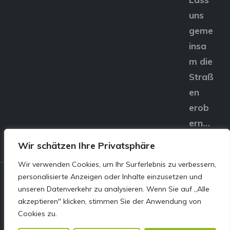
uns
geme
insa
m die
Straß
en
erob
ern…
Wir schätzen Ihre Privatsphäre
Wir verwenden Cookies, um Ihr Surferlebnis zu verbessern,
personalisierte Anzeigen oder Inhalte einzusetzen und
© E&S Motors GmbH,
unseren Datenverkehr zu analysieren. Wenn Sie auf „Alle
akzeptieren" klicken, stimmen Sie der Anwendung von
Linzer Straße 83 4240
Cookies zu.
Freistadt