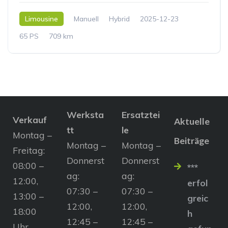
Limousine
Manuell
Hybrid
2025-12-23
65 PS
709 km
Werksta
Ersatztei
Verkauf
Aktuelle
tt
le
Montag –
Beiträge
Montag –
Montag –
Freitag:
Donnerst
Donnerst
08:00 –
***
ag:
ag:
12:00,
erfol
07:30 –
07:30 –
13:00 –
greic
12:00,
12:00,
18:00
h
12:45 –
12:45 –
Uhr