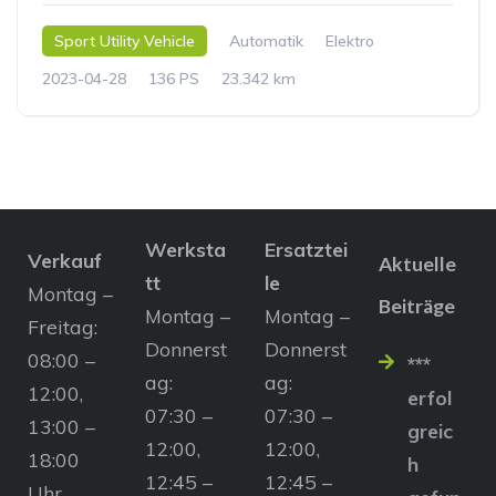
Sport Utility Vehicle
Automatik
Elektro
2023-04-28
136 PS
23.342 km
Werksta
Ersatztei
Verkauf
Aktuelle
tt
le
Montag –
Beiträge
Montag –
Montag –
Freitag:
Donnerst
Donnerst
08:00 –
***
ag:
ag:
12:00,
erfol
07:30 –
07:30 –
13:00 –
greic
12:00,
12:00,
18:00
h
12:45 –
12:45 –
Uhr