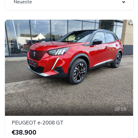
Neueste
18
PEUGEOT e-2008 GT
€38.900