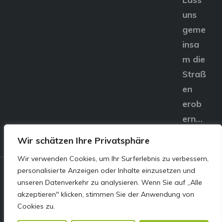
uns
geme
insa
m die
Straß
en
erob
ern…
Wir schätzen Ihre Privatsphäre
Wir verwenden Cookies, um Ihr Surferlebnis zu verbessern,
personalisierte Anzeigen oder Inhalte einzusetzen und
© E&S Motors GmbH,
unseren Datenverkehr zu analysieren. Wenn Sie auf „Alle
akzeptieren" klicken, stimmen Sie der Anwendung von
Linzer Straße 83 4240
Cookies zu.
Freistadt