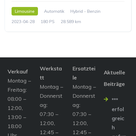
Limousine
Automatik
Hybrid - Benzin
2023-04-28
180 PS
28.589 km
Werksta
Ersatztei
Verkauf
Aktuelle
tt
le
Montag –
Beiträge
Montag –
Montag –
Freitag:
Donnerst
Donnerst
08:00 –
***
ag:
ag:
12:00,
erfol
07:30 –
07:30 –
13:00 –
greic
12:00,
12:00,
18:00
h
12:45 –
12:45 –
Uhr