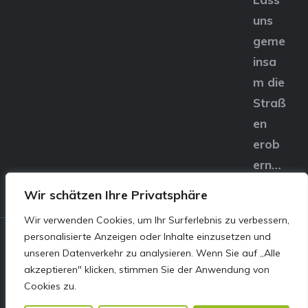
uns
geme
insa
m die
Straß
en
erob
ern…
Wir schätzen Ihre Privatsphäre
Wir verwenden Cookies, um Ihr Surferlebnis zu verbessern,
personalisierte Anzeigen oder Inhalte einzusetzen und
© E&S Motors GmbH,
unseren Datenverkehr zu analysieren. Wenn Sie auf „Alle
akzeptieren" klicken, stimmen Sie der Anwendung von
Linzer Straße 83 4240
Cookies zu.
Freistadt