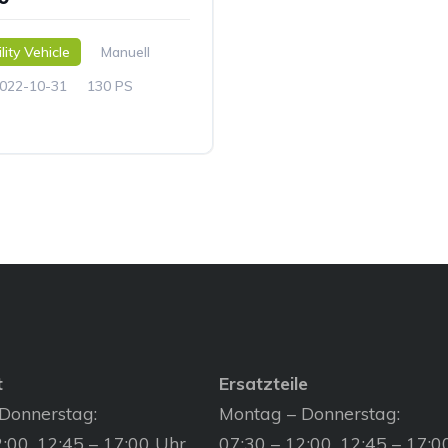
lity Vehicle
Manuell
022-10-31
130 PS
t
Ersatzteile
Donnerstag:
Montag – Donnerstag:
:00, 12:45 – 17:00 Uhr
07:30 – 12:00, 12:45 – 17:0