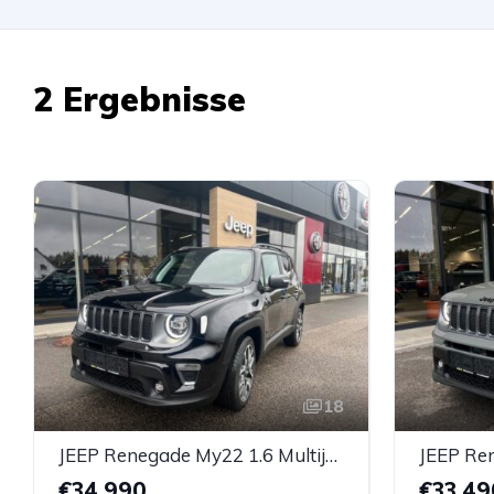
2 Ergebnisse
18
JEEP Renegade My22 1.6 Multijet IiFwd 6mt S
€34.990
€33.49