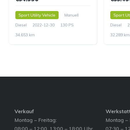
Sport Utility Vehicle
Manuell
Sport Uti
Diesel
2022-12-30
130 PS
Diesel
2
34.653 km
32.289 km
Verkauf
Werkstat
Montag – Freitag:
Montag – 
08:00 – 12:00, 13:00 – 18:00 Uhr
07:30 – 12