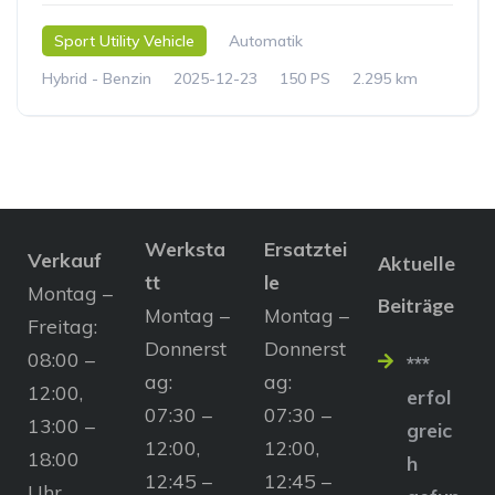
Sport Utility Vehicle
Automatik
Hybrid - Benzin
2025-12-23
150 PS
2.295 km
Werksta
Ersatztei
Verkauf
Aktuelle
tt
le
Montag –
Beiträge
Montag –
Montag –
Freitag:
Donnerst
Donnerst
08:00 –
***
ag:
ag:
12:00,
erfol
07:30 –
07:30 –
13:00 –
greic
12:00,
12:00,
18:00
h
12:45 –
12:45 –
Uhr