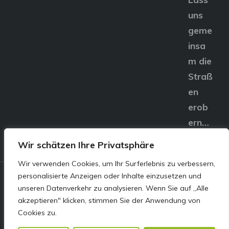
uns
geme
insa
m die
Straß
en
erob
ern…
Wir schätzen Ihre Privatsphäre
Wir verwenden Cookies, um Ihr Surferlebnis zu verbessern,
personalisierte Anzeigen oder Inhalte einzusetzen und
© E&S Motors GmbH,
unseren Datenverkehr zu analysieren. Wenn Sie auf „Alle
akzeptieren" klicken, stimmen Sie der Anwendung von
Linzer Straße 83 4240
Cookies zu.
Freistadt