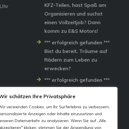
KFZ-Teilen, hast Spaß am
 Uhr
Organisieren und suchst
einen Vollzeitjob? Dann
komm zu E&S Motors!
*** erfolgreich gefunden ***
Bist du bereit, Träume auf
Rädern zum Leben zu
erwecken?
*** erfolgreich gefunden ***
Lass uns gemeinsam die
Wir schätzen Ihre Privatsphäre
Straßen erobern…
Wir verwenden Cookies, um Ihr Surferlebnis zu verbessern,
personalisierte Anzeigen oder Inhalte einzusetzen und
unseren Datenverkehr zu analysieren. Wenn Sie auf „Alle
akzeptieren" klicken, stimmen Sie der Anwendung von