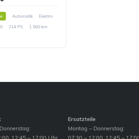
ne
Automatik
Elektro
0
214 PS
1.560 km
t
Ersatzteile
Donnerstag:
Montag – Donnerstag:
:00, 12:45 – 17:00 Uhr
07:30 – 12:00, 12:45 – 17:0