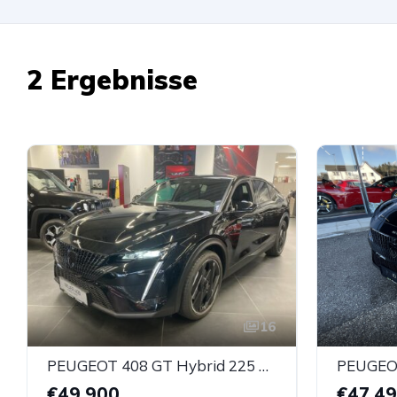
2 Ergebnisse
16
PEUGEOT 408 GT Hybrid 225 e-EAT8
€49.900
€47.4