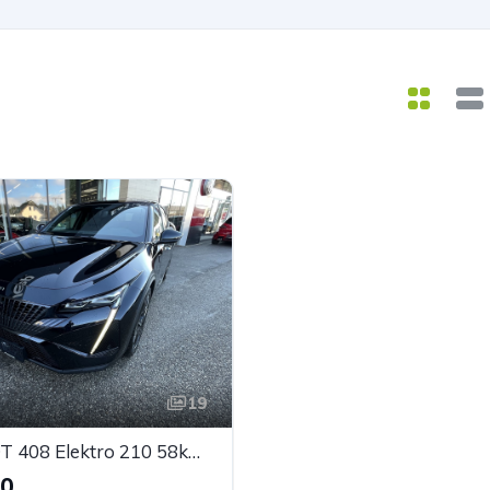
19
PEUGEOT 408 Elektro 210 58kWh GT
90