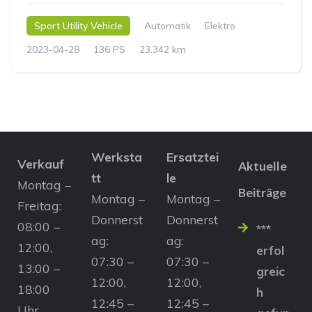
Sport Utility Vehicle
Automatik
Elektro
2023-04-28
136 PS
23.342 km
Werksta
Ersatztei
Verkauf
Aktuelle
tt
le
Montag –
Beiträge
Montag –
Montag –
Freitag:
Donnerst
Donnerst
08:00 –
***
ag:
ag:
12:00,
erfol
07:30 –
07:30 –
13:00 –
greic
12:00,
12:00,
18:00
h
12:45 –
12:45 –
Uhr