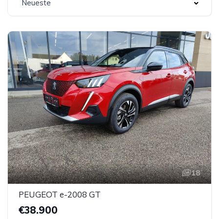
Neueste
18
PEUGEOT e-2008 GT
€38.900