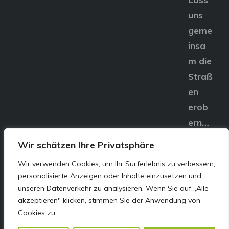
uns
geme
insa
m die
Straß
en
erob
ern…
Wir schätzen Ihre Privatsphäre
Wir verwenden Cookies, um Ihr Surferlebnis zu verbessern,
personalisierte Anzeigen oder Inhalte einzusetzen und
© E&S Motors GmbH,
unseren Datenverkehr zu analysieren. Wenn Sie auf „Alle
akzeptieren" klicken, stimmen Sie der Anwendung von
Linzer Straße 83 4240
Cookies zu.
Freistadt