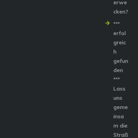
erwe
cken?
***
erfol
greic
h
gefun
den
***
Lass
uns
geme
insa
m die
Straß