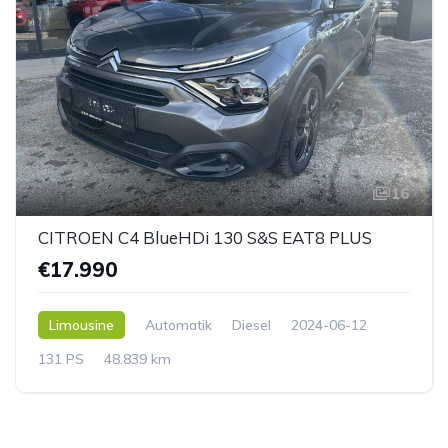
16
CITROEN C4 BlueHDi 130 S&S EAT8 PLUS
€17.990
Limousine
Automatik
Diesel
2024-06-12
131 PS
48.839 km