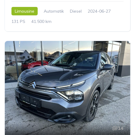
Limousine
Automatik
Diesel
2024-06-27
131 PS
41.500 km
14