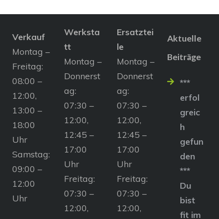
Werksta
Ersatztei
Verkauf
Aktuelle
tt
le
Montag –
Beiträge
Montag –
Montag –
Freitag:
Donnerst
Donnerst
08:00 –
***
ag:
ag:
12:00,
erfol
07:30 –
07:30 –
13:00 –
greic
12:00,
12:00,
18:00
h
12:45 –
12:45 –
Uhr
gefun
17:00
17:00
Samstag:
den
Uhr
Uhr
09:00 –
***
Freitag:
Freitag:
12:00
Du
07:30 –
07:30 –
Uhr
bist
12:00,
12:00,
fit im