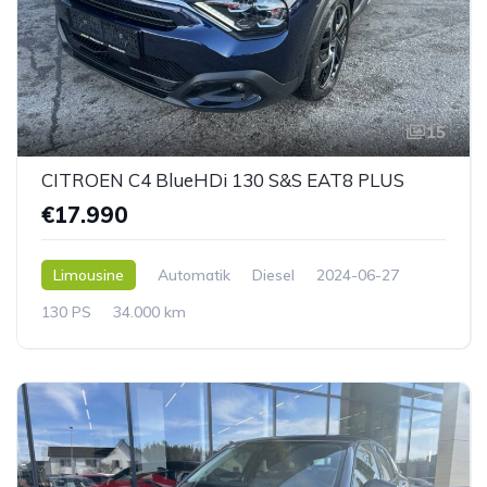
15
CITROEN C4 BlueHDi 130 S&S EAT8 PLUS
€17.990
Limousine
Automatik
Diesel
2024-06-27
130 PS
34.000 km