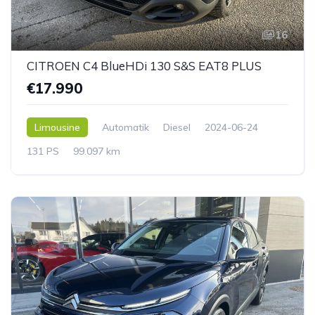
16
CITROEN C4 BlueHDi 130 S&S EAT8 PLUS
€17.990
Limousine
Automatik
Diesel
2024-06-24
131 PS
99.097 km