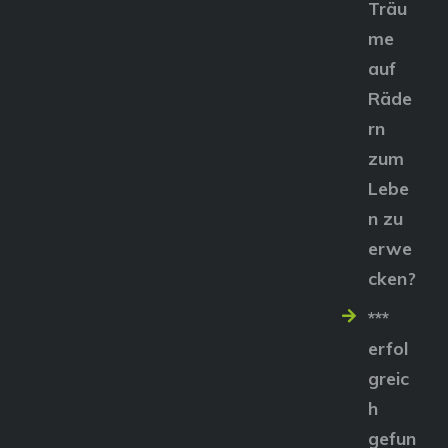
Träu
me
auf
Räde
rn
zum
Lebe
n zu
erwe
cken?
***
erfol
greic
h
gefun