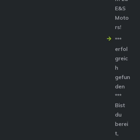
E&S
Moto
rs!
***
erfol
greic
h
gefun
den
***
Bist
du
berei
t,