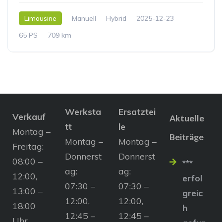
Limousine
Manuell
Hybrid
2025-12-23
65 PS
709 km
Werksta
Ersatztei
Verkauf
Aktuelle
tt
le
Montag –
Beiträge
Montag –
Montag –
Freitag:
Donnerst
Donnerst
08:00 –
***
ag:
ag:
12:00,
erfol
07:30 –
07:30 –
13:00 –
greic
12:00,
12:00,
18:00
h
12:45 –
12:45 –
Uhr