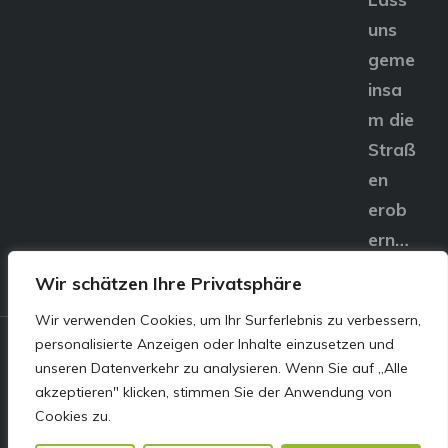
uns
geme
insa
m die
Straß
en
erob
ern…
Wir schätzen Ihre Privatsphäre
Wir verwenden Cookies, um Ihr Surferlebnis zu verbessern,
personalisierte Anzeigen oder Inhalte einzusetzen und
© E&S Motors GmbH,
unseren Datenverkehr zu analysieren. Wenn Sie auf „Alle
akzeptieren" klicken, stimmen Sie der Anwendung von
Linzer Straße 83 4240
Cookies zu.
Freistadt