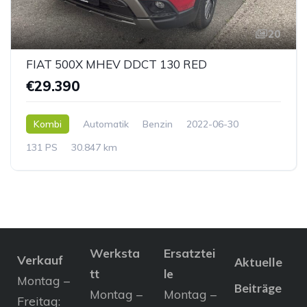
20
FIAT 500X MHEV DDCT 130 RED
€29.390
Kombi
Automatik
Benzin
2022-06-30
131 PS
30.847 km
Werksta
Ersatztei
Verkauf
Aktuelle
tt
le
Montag –
Beiträge
Montag –
Montag –
Freitag: