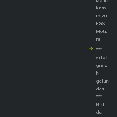
kom
m zu
E&S
Moto
rs!
***
erfol
greic
h
gefun
den
***
Bist
du