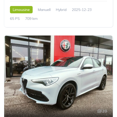
Limousine
Manuell
Hybrid
2025-12-23
65 PS
709 km
20