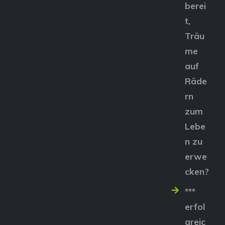
berei
t,
Träu
me
auf
Räde
rn
zum
Lebe
n zu
erwe
cken?
***
erfol
greic