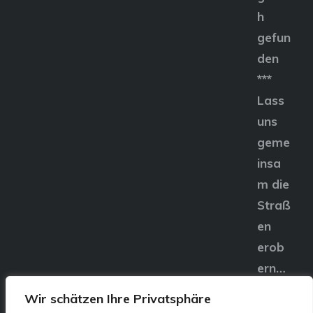
h
gefun
den
***
Lass
uns
geme
insa
m die
Straß
en
erob
ern…
Wir schätzen Ihre Privatsphäre