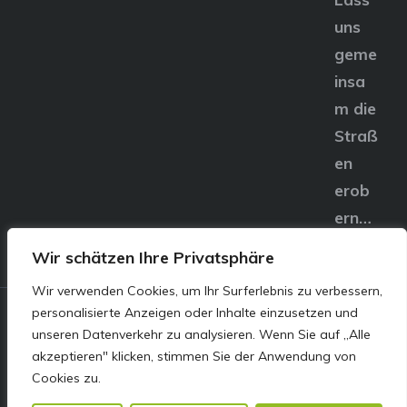
uns
geme
insa
m die
Straß
en
erob
ern…
Wir schätzen Ihre Privatsphäre
Wir verwenden Cookies, um Ihr Surferlebnis zu verbessern,
personalisierte Anzeigen oder Inhalte einzusetzen und
© E&S Motors GmbH,
unseren Datenverkehr zu analysieren. Wenn Sie auf „Alle
akzeptieren" klicken, stimmen Sie der Anwendung von
Linzer Straße 83 4240
Cookies zu.
Freistadt