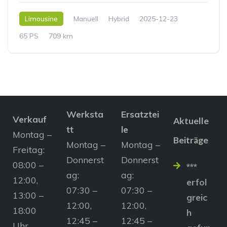
Limousine
Manuell
Hybrid
2025-12-23
65 PS
709 km
Werksta
Ersatztei
Verkauf
Aktuelle
tt
le
Montag –
Beiträge
Montag –
Montag –
Freitag:
Donnerst
Donnerst
08:00 –
***
ag:
ag:
12:00,
erfol
07:30 –
07:30 –
13:00 –
greic
12:00,
12:00,
18:00
h
12:45 –
12:45 –
Uhr