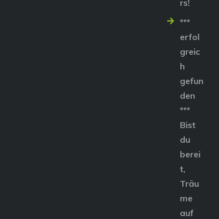
rs!
***
erfol
greic
h
gefun
den
***
Bist
du
berei
t,
Träu
me
auf