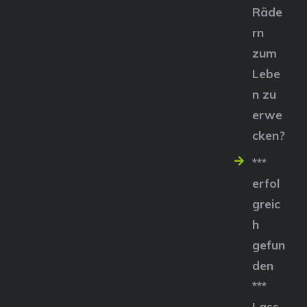
Räde
rn
zum
Lebe
n zu
erwe
cken?
***
erfol
greic
h
gefun
den
***
Lass