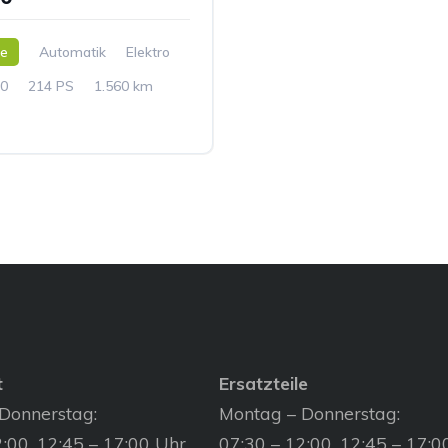
ne
Automatik
Elektro
0
214 PS
1.560 km
t
Ersatzteile
Donnerstag:
Montag – Donnerstag:
:00, 12:45 – 17:00 Uhr
07:30 – 12:00, 12:45 – 17:0