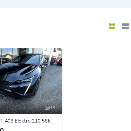
19
PEUGEOT 408 Elektro 210 58kWh GT
90