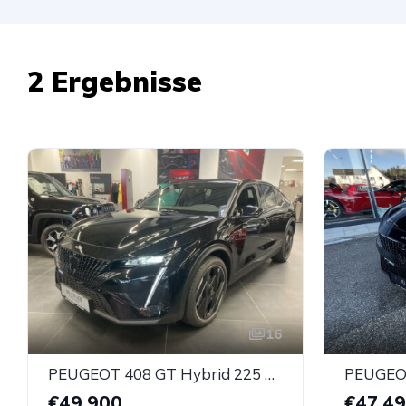
2 Ergebnisse
16
PEUGEOT 408 GT Hybrid 225 e-EAT8
€49.900
€47.4