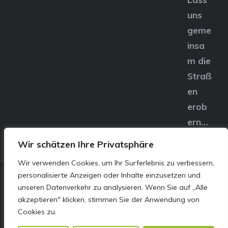
uns
geme
insa
m die
Straß
en
erob
ern…
Wir schätzen Ihre Privatsphäre
Wir verwenden Cookies, um Ihr Surferlebnis zu verbessern,
personalisierte Anzeigen oder Inhalte einzusetzen und
© E&S Motors GmbH,
unseren Datenverkehr zu analysieren. Wenn Sie auf „Alle
akzeptieren" klicken, stimmen Sie der Anwendung von
Linzer Straße 83 4240
Cookies zu.
Freistadt