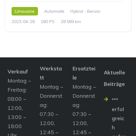
Limousine
Automatik
Hybrid - Benzin
2023-04-28
180 PS
28.589 km
Werksta
Ersatztei
Verkauf
Aktuelle
tt
le
Montag –
Beiträge
Montag –
Montag –
Freitag:
Donnerst
Donnerst
08:00 –
***
ag:
ag:
12:00,
erfol
07:30 –
07:30 –
13:00 –
greic
12:00,
12:00,
18:00
h
12:45 –
12:45 –
Uhr