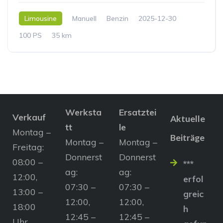
Limousine
Manuell
Benzin
2025-12-30
100 PS
35 km
Werksta
Ersatztei
Verkauf
Aktuelle
tt
le
Montag –
Beiträge
Montag –
Montag –
Freitag:
Donnerst
Donnerst
08:00 –
***
ag:
ag:
12:00,
erfol
07:30 –
07:30 –
13:00 –
greic
12:00,
12:00,
18:00
h
12:45 –
12:45 –
Uhr