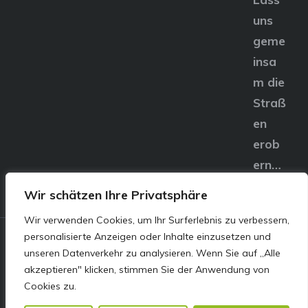
uns
geme
insa
m die
Straß
en
erob
ern…
Wir schätzen Ihre Privatsphäre
Wir verwenden Cookies, um Ihr Surferlebnis zu verbessern,
personalisierte Anzeigen oder Inhalte einzusetzen und
© E&S Motors GmbH,
unseren Datenverkehr zu analysieren. Wenn Sie auf „Alle
akzeptieren" klicken, stimmen Sie der Anwendung von
Linzer Straße 83 4240
Cookies zu.
Freistadt