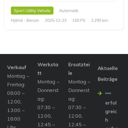
Sport Utility Vehicle
Automatik
Hybrid - Benzin
2025-12-23
150 PS
2.295 km
Werksta
Ersatztei
Verkauf
Aktuelle
tt
le
Montag –
Beiträge
Montag –
Montag –
Freitag:
Donnerst
Donnerst
08:00 –
***
ag:
ag:
12:00,
erfol
07:30 –
07:30 –
13:00 –
greic
12:00,
12:00,
18:00
h
12:45 –
12:45 –
Uhr