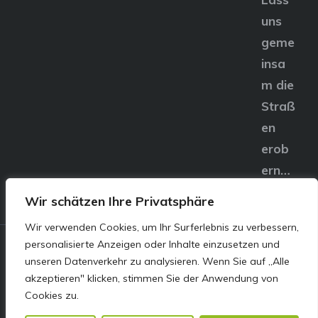
uns
geme
insa
m die
Straß
en
erob
ern…
Wir schätzen Ihre Privatsphäre
Wir verwenden Cookies, um Ihr Surferlebnis zu verbessern,
personalisierte Anzeigen oder Inhalte einzusetzen und
© E&S Motors GmbH,
unseren Datenverkehr zu analysieren. Wenn Sie auf „Alle
akzeptieren" klicken, stimmen Sie der Anwendung von
Linzer Straße 83 4240
Cookies zu.
Freistadt