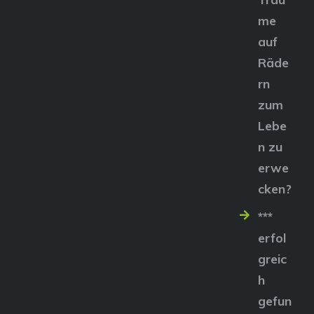
me
auf
Räde
rn
zum
Lebe
n zu
erwe
cken?
***
erfol
greic
h
gefun