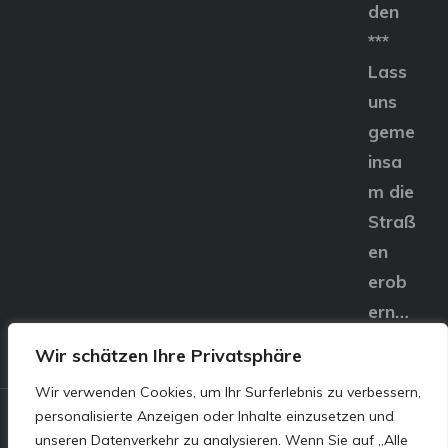
den
***
Lass
uns
geme
insa
m die
Straß
en
erob
ern…
Wir schätzen Ihre Privatsphäre
Wir verwenden Cookies, um Ihr Surferlebnis zu verbessern,
personalisierte Anzeigen oder Inhalte einzusetzen und
© E&S Motors GmbH,
unseren Datenverkehr zu analysieren. Wenn Sie auf „Alle