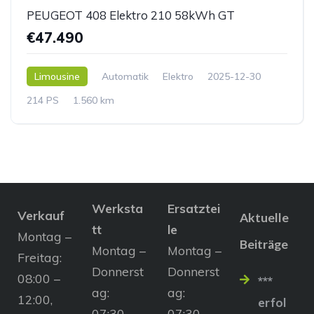
PEUGEOT 408 Elektro 210 58kWh GT
€47.490
Limousine
Automatik
Elektro
2025-12-30
214 PS
1.560 km
Werksta
Ersatztei
Verkauf
Aktuelle
tt
le
Montag –
Beiträge
Montag –
Montag –
Freitag:
Donnerst
Donnerst
08:00 –
***
ag:
ag:
12:00,
erfol
07:30 –
07:30 –