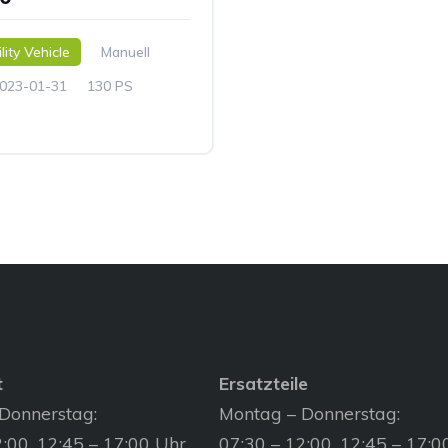
lity Vehicle
Manuell
023-01-31
130 PS
t
Ersatzteile
Donnerstag:
Montag – Donnerstag:
:00, 12:45 – 17:00 Uhr
07:30 – 12:00, 12:45 – 17:0