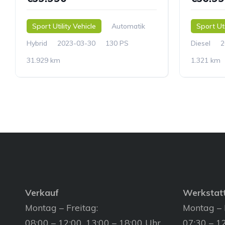
Sport Utility Vehicle
Automatik
Sport Uti
Hybrid
2023-03-30
130 PS
Diesel
2
31.929 km
1.321 km
Verkauf
Werkstat
Montag – Freitag:
Montag – 
08:00 – 12:00, 13:00 – 18:00 Uhr
07:30 – 12