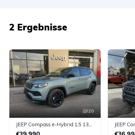
2 Ergebnisse
20
JEEP Compass e-Hybrid 1,5 130 T4 FWD DCT7 Upland
€39.990
€36.9