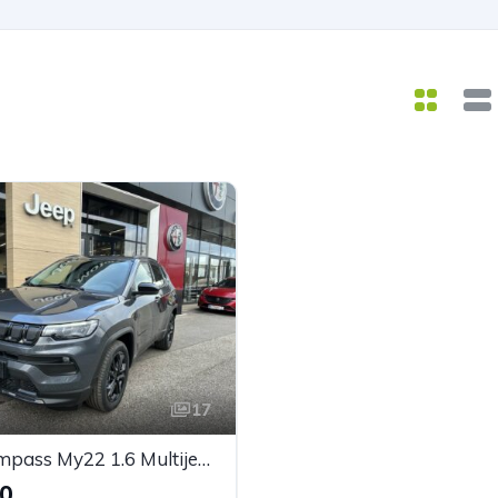
17
JEEP Compass My22 1.6 Multijet Night Eagle
90