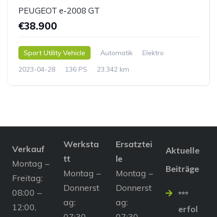
PEUGEOT e-2008 GT
€38.900
Sport Utility Vehicle
Automatik
Elektro
2023-04-28
136 PS
23.342 km
Werksta
Ersatztei
Verkauf
Aktuelle
tt
le
Montag –
Beiträge
Montag –
Montag –
Freitag:
Donnerst
Donnerst
08:00 –
***
ag:
ag:
12:00,
erfol
07:30 –
07:30 –