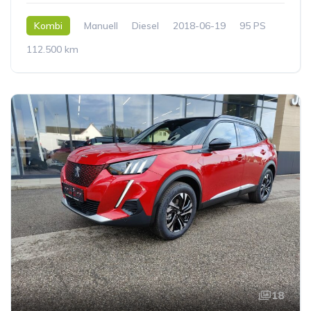
Kombi
Manuell
Diesel
2018-06-19
95 PS
112.500 km
18