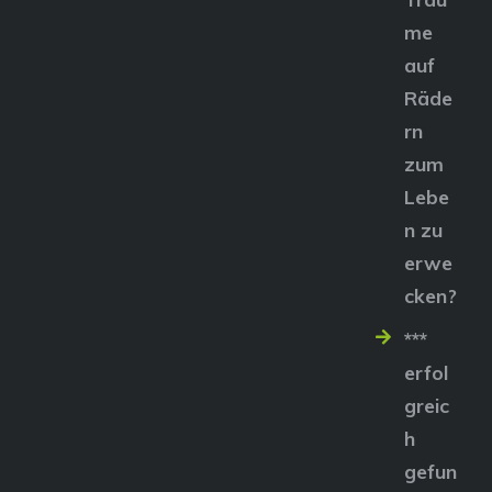
me
auf
Räde
rn
zum
Lebe
n zu
erwe
cken?
***
erfol
greic
h
gefun