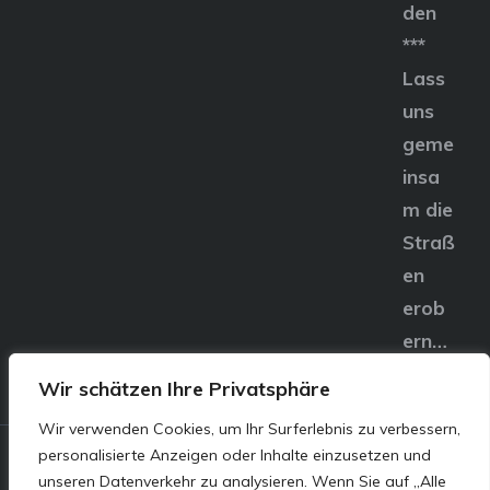
den
***
Lass
uns
geme
insa
m die
Straß
en
erob
ern…
Wir schätzen Ihre Privatsphäre
Wir verwenden Cookies, um Ihr Surferlebnis zu verbessern,
personalisierte Anzeigen oder Inhalte einzusetzen und
© E&S Motors GmbH,
unseren Datenverkehr zu analysieren. Wenn Sie auf „Alle